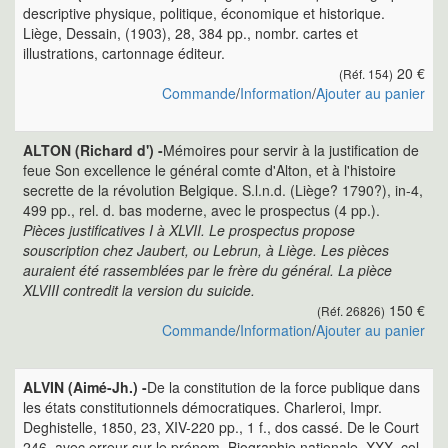
descriptive physique, politique, économique et historique.
Liège, Dessain, (1903), 28, 384 pp., nombr. cartes et
illustrations, cartonnage éditeur.
20 €
(Réf. 154)
Commande
/
Information
/
Ajouter au panier
ALTON (Richard d') -
Mémoires pour servir à la justification de
feue Son excellence le général comte d'Alton, et à l'histoire
secrette de la révolution Belgique. S.l.n.d. (Liège? 1790?), in-4,
499 pp., rel. d. bas moderne, avec le prospectus (4 pp.).
Pièces justificatives I à XLVII. Le prospectus propose
souscription chez Jaubert, ou Lebrun, à Liège. Les pièces
auraient été rassemblées par le frère du général. La pièce
XLVIII contredit la version du suicide.
150 €
(Réf. 26826)
Commande
/
Information
/
Ajouter au panier
ALVIN (Aimé-Jh.) -
De la constitution de la force publique dans
les états constitutionnels démocratiques. Charleroi, Impr.
Deghistelle, 1850, 23, XIV-220 pp., 1 f., dos cassé. De le Court
246, avec erreur sur le prénom. Biographie nationale, XXX, col.