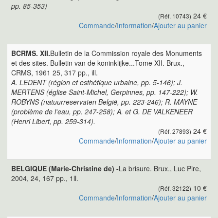
pp. 85-353)
24 €
(Réf. 10743)
Commande
/
Information
/
Ajouter au panier
BCRMS. XII.
Bulletin de la Commission royale des Monuments
et des sites. Bulletin van de koninklijke...Tome XII. Brux.,
CRMS, 1961 25, 317 pp., ill.
A. LEDENT (région et esthétique urbaine, pp. 5-146); J.
MERTENS (église Saint-Michel, Gerpinnes, pp. 147-222); W.
ROBYNS (natuurreservaten België, pp. 223-246); R. MAYNE
(problème de l'eau, pp. 247-258); A. et G. DE VALKENEER
(Henri Libert, pp. 259-314).
24 €
(Réf. 27893)
Commande
/
Information
/
Ajouter au panier
BELGIQUE (Marie-Christine de) -
La brisure. Brux., Luc Pire,
2004, 24, 167 pp., 1ll.
10 €
(Réf. 32122)
Commande
/
Information
/
Ajouter au panier