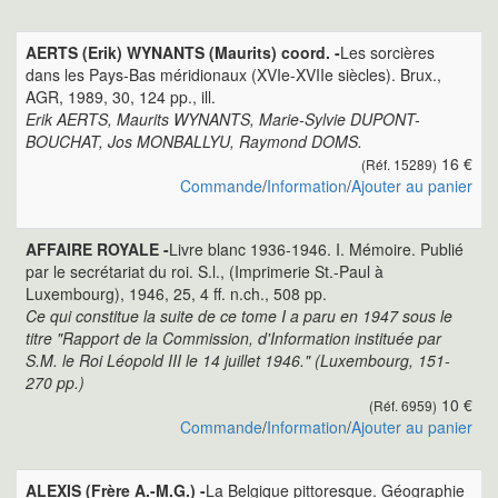
AERTS (Erik) WYNANTS (Maurits) coord. -
Les sorcières
dans les Pays-Bas méridionaux (XVIe-XVIIe siècles). Brux.,
AGR, 1989, 30, 124 pp., ill.
Erik AERTS, Maurits WYNANTS, Marie-Sylvie DUPONT-
BOUCHAT, Jos MONBALLYU, Raymond DOMS.
16 €
(Réf. 15289)
Commande
/
Information
/
Ajouter au panier
AFFAIRE ROYALE -
Livre blanc 1936-1946. I. Mémoire. Publié
par le secrétariat du roi. S.l., (Imprimerie St.-Paul à
Luxembourg), 1946, 25, 4 ff. n.ch., 508 pp.
Ce qui constitue la suite de ce tome I a paru en 1947 sous le
titre "Rapport de la Commission, d'Information instituée par
S.M. le Roi Léopold III le 14 juillet 1946." (Luxembourg, 151-
270 pp.)
10 €
(Réf. 6959)
Commande
/
Information
/
Ajouter au panier
ALEXIS (Frère A.-M.G.) -
La Belgique pittoresque. Géographie