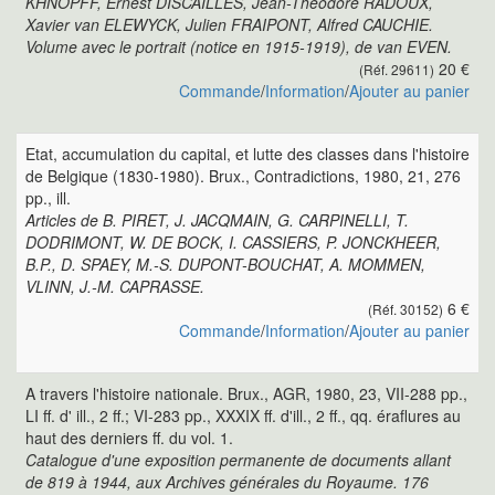
KHNOPFF, Ernest DISCAILLES, Jean-Théodore RADOUX,
Xavier van ELEWYCK, Julien FRAIPONT, Alfred CAUCHIE.
Volume avec le portrait (notice en 1915-1919), de van EVEN.
20 €
(Réf. 29611)
Commande
/
Information
/
Ajouter au panier
Etat, accumulation du capital, et lutte des classes dans l'histoire
de Belgique (1830-1980). Brux., Contradictions, 1980, 21, 276
pp., ill.
Articles de B. PIRET, J. JACQMAIN, G. CARPINELLI, T.
DODRIMONT, W. DE BOCK, I. CASSIERS, P. JONCKHEER,
B.P., D. SPAEY, M.-S. DUPONT-BOUCHAT, A. MOMMEN,
VLINN, J.-M. CAPRASSE.
6 €
(Réf. 30152)
Commande
/
Information
/
Ajouter au panier
A travers l'histoire nationale. Brux., AGR, 1980, 23, VII-288 pp.,
LI ff. d' ill., 2 ff.; VI-283 pp., XXXIX ff. d'ill., 2 ff., qq. éraflures au
haut des derniers ff. du vol. 1.
Catalogue d'une exposition permanente de documents allant
de 819 à 1944, aux Archives générales du Royaume. 176