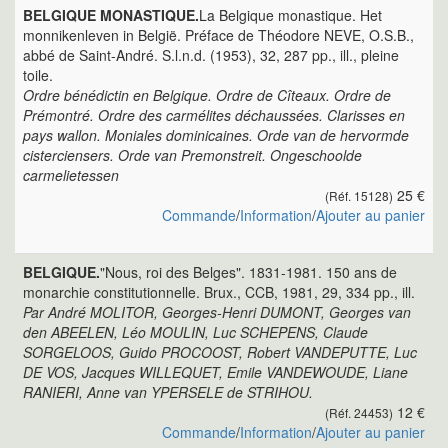
BELGIQUE MONASTIQUE.
La Belgique monastique. Het
monnikenleven in België. Préface de Théodore NEVE, O.S.B.,
abbé de Saint-André. S.l.n.d. (1953), 32, 287 pp., ill., pleine
toile.
Ordre bénédictin en Belgique. Ordre de Cîteaux. Ordre de
Prémontré. Ordre des carmélites déchaussées. Clarisses en
pays wallon. Moniales dominicaines. Orde van de hervormde
cisterciensers. Orde van Premonstreit. Ongeschoolde
carmelietessen
25 €
(Réf. 15128)
Commande
/
Information
/
Ajouter au panier
BELGIQUE.
"Nous, roi des Belges". 1831-1981. 150 ans de
monarchie constitutionnelle. Brux., CCB, 1981, 29, 334 pp., ill.
Par André MOLITOR, Georges-Henri DUMONT, Georges van
den ABEELEN, Léo MOULIN, Luc SCHEPENS, Claude
SORGELOOS, Guido PROCOOST, Robert VANDEPUTTE, Luc
DE VOS, Jacques WILLEQUET, Emile VANDEWOUDE, Liane
RANIERI, Anne van YPERSELE de STRIHOU.
12 €
(Réf. 24453)
Commande
/
Information
/
Ajouter au panier