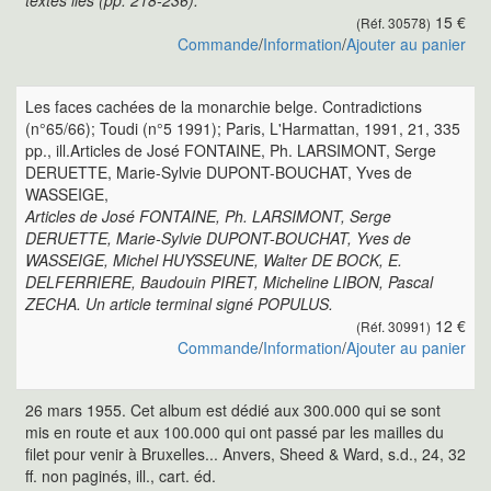
textes liés (pp. 218-236).
15 €
(Réf. 30578)
Commande
/
Information
/
Ajouter au panier
Les faces cachées de la monarchie belge. Contradictions
(n°65/66); Toudi (n°5 1991); Paris, L'Harmattan, 1991, 21, 335
pp., ill.Articles de José FONTAINE, Ph. LARSIMONT, Serge
DERUETTE, Marie-Sylvie DUPONT-BOUCHAT, Yves de
WASSEIGE,
Articles de José FONTAINE, Ph. LARSIMONT, Serge
DERUETTE, Marie-Sylvie DUPONT-BOUCHAT, Yves de
WASSEIGE, Michel HUYSSEUNE, Walter DE BOCK, E.
DELFERRIERE, Baudouin PIRET, Micheline LIBON, Pascal
ZECHA. Un article terminal signé POPULUS.
12 €
(Réf. 30991)
Commande
/
Information
/
Ajouter au panier
26 mars 1955. Cet album est dédié aux 300.000 qui se sont
mis en route et aux 100.000 qui ont passé par les mailles du
filet pour venir à Bruxelles... Anvers, Sheed & Ward, s.d., 24, 32
ff. non paginés, ill., cart. éd.