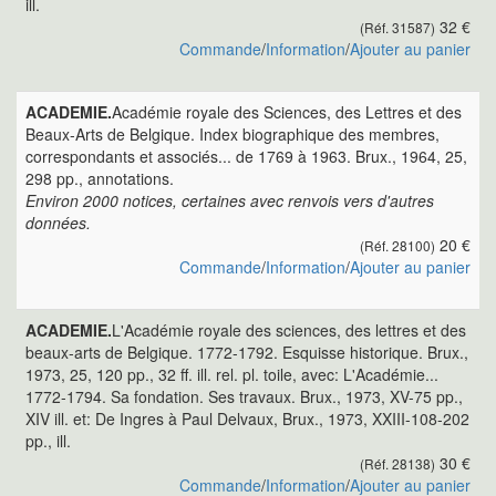
ill.
32 €
(Réf. 31587)
Commande
/
Information
/
Ajouter au panier
ACADEMIE.
Académie royale des Sciences, des Lettres et des
Beaux-Arts de Belgique. Index biographique des membres,
correspondants et associés... de 1769 à 1963. Brux., 1964, 25,
298 pp., annotations.
Environ 2000 notices, certaines avec renvois vers d'autres
données.
20 €
(Réf. 28100)
Commande
/
Information
/
Ajouter au panier
ACADEMIE.
L'Académie royale des sciences, des lettres et des
beaux-arts de Belgique. 1772-1792. Esquisse historique. Brux.,
1973, 25, 120 pp., 32 ff. ill. rel. pl. toile, avec: L'Académie...
1772-1794. Sa fondation. Ses travaux. Brux., 1973, XV-75 pp.,
XIV ill. et: De Ingres à Paul Delvaux, Brux., 1973, XXIII-108-202
pp., ill.
30 €
(Réf. 28138)
Commande
/
Information
/
Ajouter au panier