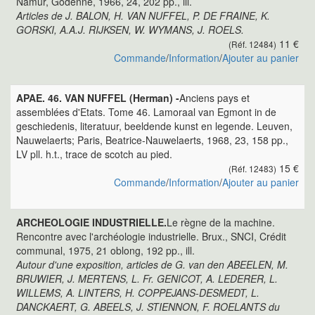
Namur, Godenne, 1966, 24, 202 pp., ill.
Articles de J. BALON, H. VAN NUFFEL, P. DE FRAINE, K.
GORSKI, A.A.J. RIJKSEN, W. WYMANS, J. ROELS.
11 €
(Réf. 12484)
Commande
/
Information
/
Ajouter au panier
APAE. 46. VAN NUFFEL (Herman) -
Anciens pays et
assemblées d'Etats. Tome 46. Lamoraal van Egmont in de
geschiedenis, literatuur, beeldende kunst en legende. Leuven,
Nauwelaerts; Paris, Beatrice-Nauwelaerts, 1968, 23, 158 pp.,
LV pll. h.t., trace de scotch au pied.
15 €
(Réf. 12483)
Commande
/
Information
/
Ajouter au panier
ARCHEOLOGIE INDUSTRIELLE.
Le règne de la machine.
Rencontre avec l'archéologie industrielle. Brux., SNCI, Crédit
communal, 1975, 21 oblong, 192 pp., ill.
Autour d'une exposition, articles de G. van den ABEELEN, M.
BRUWIER, J. MERTENS, L. Fr. GENICOT, A. LEDERER, L.
WILLEMS, A. LINTERS, H. COPPEJANS-DESMEDT, L.
DANCKAERT, G. ABEELS, J. STIENNON, F. ROELANTS du