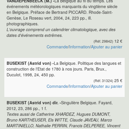
VANDIEPENBEECK (M.) -
La Belgique au fil du temps. Les
événements météorologiques marquants du vingtième siècle
en Belgique. Préface de Bertrand PICCARD. Rhode-Saint-
Genèse, Le Roseau vert, 2004, 24, 223 pp., ill.
photographiques.
L'ouvrage comprend un calendrier climatologique, avec des
dates d'événements extrêmes.
12 €
(Réf. 29842)
Commande
/
Information
/
Ajouter au panier
BUSEKIST (Astrid von) -
La Belgique. Politique des langues et
construction de l'Etat de 1780 à nos jours. Paris, Brux.,
Duculot, 1998, 24, 450 pp.
25 €
(Réf. 31324)
Commande
/
Information
/
Ajouter au panier
BUSEKIST (Astrid von) dir. -
Singulière Belgique. Fayard,
2012, 23, 286 pp., 1 f.
Textes aussi de Catherine XHARDEZ, Hugues DUMONT,
Bruno KARTHEUSER, Els WITTE, Claude JAVEAU, Marco
MARTINIELLO, Nathalie PERRIN, Francis DELPEREE, Vincent