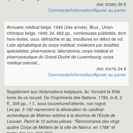
30 €
(Réf. 30389)
Commande
/
Information
/
Ajouter au panier
Annuaire médical belge. 1949 (24e année). Brux., Union
chimique belge, 1949, 24, 662 pp., nombreuses publicités, dont
hors-textes, couv. défraîchie et qq. mouillures en début de vol.
Liste alphabétique du corps médical; médecins par localités;
spécialistes; pharmaciens; laboratoires; corps médical et
pharmaceutique du Grand-Duché de Luxembourg; corps
médical colonial...
24 €
(Réf. 30479)
Commande
/
Information
/
Ajouter au panier
Supplément aux réclamations belgiques, &c. formant le XIVe
tome de ce recueil. De l'Imprimerie des Nations. 1789, in-8, 2
ff., 308 pp., 1 f., sous couvertured'attente, non rogné.
Les pp. 3-162 reprennent la déclaration du cardinal-
archevêque de Malines relative à la doctrine de l'Ecole de
Louvain. Parmi le 12 autres pièces: "Remontrance des vingt-
quatre Corps de Métiers de la ville de Namur, en 1788" et