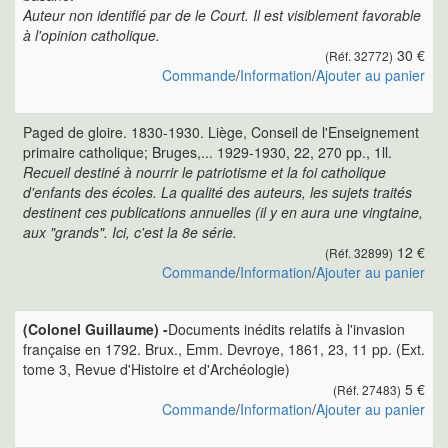
Auteur non identifié par de le Court. Il est visiblement favorable
à l'opinion catholique.
30 €
(Réf. 32772)
Commande
/
Information
/
Ajouter au panier
Paged de gloire. 1830-1930. Liège, Conseil de l'Enseignement
primaire catholique; Bruges,... 1929-1930, 22, 270 pp., 1ll.
Recueil destiné à nourrir le patriotisme et la foi catholique
d'enfants des écoles. La qualité des auteurs, les sujets traités
destinent ces publications annuelles (il y en aura une vingtaine,
aux "grands". Ici, c'est la 8e série.
12 €
(Réf. 32899)
Commande
/
Information
/
Ajouter au panier
(Colonel Guillaume) -
Documents inédits relatifs à l'invasion
française en 1792. Brux., Emm. Devroye, 1861, 23, 11 pp. (Ext.
tome 3, Revue d'Histoire et d'Archéologie)
5 €
(Réf. 27483)
Commande
/
Information
/
Ajouter au panier