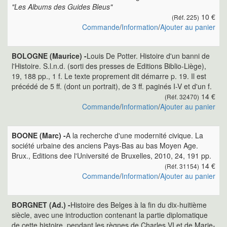
"Les Albums des Guides Bleus"
10 €
(Réf. 225)
Commande
/
Information
/
Ajouter au panier
BOLOGNE (Maurice) -
Louis De Potter. Histoire d'un banni de
l'Histoire. S.l.n.d. (sorti des presses de Editions Biblio-Liège),
19, 188 pp., 1 f. Le texte proprement dit démarre p. 19. Il est
précédé de 5 ff. (dont un portrait), de 3 ff. paginés I-V et d'un f.
14 €
(Réf. 32470)
Commande
/
Information
/
Ajouter au panier
BOONE (Marc) -
A la recherche d'une modernité civique. La
société urbaine des anciens Pays-Bas au bas Moyen Age.
Brux., Editions dee l'Université de Bruxelles, 2010, 24, 191 pp.
14 €
(Réf. 31154)
Commande
/
Information
/
Ajouter au panier
BORGNET (Ad.) -
Histoire des Belges à la fin du dix-huitième
siècle, avec une introduction contenant la partie diplomatique
de cette histoire, pendant les règnes de Charles VI et de Marie-