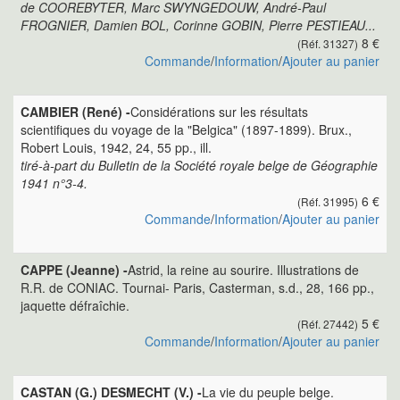
de COOREBYTER, Marc SWYNGEDOUW, André-Paul
FROGNIER, Damien BOL, Corinne GOBIN, Pierre PESTIEAU...
8 €
(Réf. 31327)
Commande
/
Information
/
Ajouter au panier
CAMBIER (René) -
Considérations sur les résultats
scientifiques du voyage de la "Belgica" (1897-1899). Brux.,
Robert Louis, 1942, 24, 55 pp., ill.
tiré-à-part du Bulletin de la Société royale belge de Géographie
1941 n°3-4.
6 €
(Réf. 31995)
Commande
/
Information
/
Ajouter au panier
CAPPE (Jeanne) -
Astrid, la reine au sourire. Illustrations de
R.R. de CONIAC. Tournai- Paris, Casterman, s.d., 28, 166 pp.,
jaquette défraîchie.
5 €
(Réf. 27442)
Commande
/
Information
/
Ajouter au panier
CASTAN (G.) DESMECHT (V.) -
La vie du peuple belge.