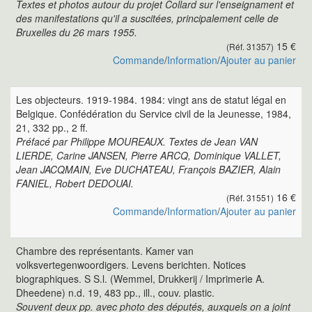
Textes et photos autour du projet Collard sur l'enseignament et
des manifestations qu'il a suscitées, principalement celle de
Bruxelles du 26 mars 1955.
15 €
(Réf. 31357)
Commande
/
Information
/
Ajouter au panier
Les objecteurs. 1919-1984. 1984: vingt ans de statut légal en
Belgique. Confédération du Service civil de la Jeunesse, 1984,
21, 332 pp., 2 ff.
Préfacé par Philippe MOUREAUX. Textes de Jean VAN
LIERDE, Carine JANSEN, Pierre ARCQ, Dominique VALLET,
Jean JACQMAIN, Eve DUCHATEAU, François BAZIER, Alain
FANIEL, Robert DEDOUAI.
16 €
(Réf. 31551)
Commande
/
Information
/
Ajouter au panier
Chambre des représentants. Kamer van
volksvertegenwoordigers. Levens berichten. Notices
biographiques. S S.l. (Wemmel, Drukkerij / Imprimerie A.
Dheedene) n.d. 19, 483 pp., ill., couv. plastic.
Souvent deux pp. avec photo des députés, auxquels on a joint