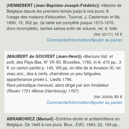
(HENNEBERT (Jean-Baptiste-Joseph-Frédéric)) -
Histoire de
Belgique depuis les premiers temps jusqu'à nos jours; A
l'usage des maisons d'éducation. Tournai, J. Casterman et fils,
1850, 15, 302 pp. (la table est complète jusque 1573-1576,
donc incomplète), taches saines enfin de volume, rel. d. toile.
10 €
(Réf. 32171)
Commande
/
Information
/
Ajouter au panier
(MAUBERT de GOUVEST (Jean-Henri)) -
Mercure hist. et
polit. des Pays-Bas. N° VII-XII. Bruxelles, 1760, in-8, 470 pp., 3
ff. un carton partiel p. 145, VIII pp. en tête de la livraison XI, rel.
veau anc., dos à nerfs, charnières un peu fatiguées,
appartenance privée L. Liedts 1796.
Rare périodique mensuel, alors dirigé par son fondateur
(Rouen 1721-Altona (Hambourg) 1767).
80 €
(Réf. 30509)
Commande
/
Information
/
Ajouter au panier
ABRAMOWICZ (Manuel) -
Extrême-droite et antisémitisme en
Belgique. De 1945 à nos jours. Brux., EVO, 1993, 22, 159 pp.,