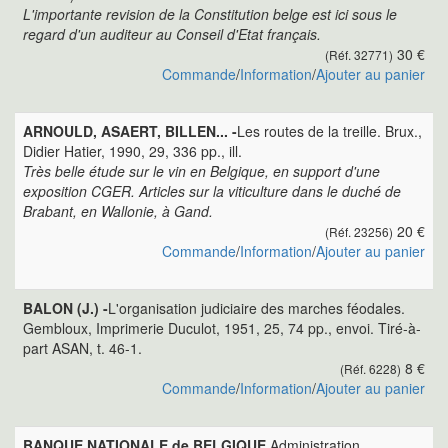
L'importante revision de la Constitution belge est ici sous le
regard d'un auditeur au Conseil d'Etat français.
30 €
(Réf. 32771)
Commande
/
Information
/
Ajouter au panier
ARNOULD, ASAERT, BILLEN... -
Les routes de la treille. Brux.,
Didier Hatier, 1990, 29, 336 pp., ill.
Très belle étude sur le vin en Belgique, en support d'une
exposition CGER. Articles sur la viticulture dans le duché de
Brabant, en Wallonie, à Gand.
20 €
(Réf. 23256)
Commande
/
Information
/
Ajouter au panier
BALON (J.) -
L'organisation judiciaire des marches féodales.
Gembloux, Imprimerie Duculot, 1951, 25, 74 pp., envoi. Tiré-à-
part ASAN, t. 46-1.
8 €
(Réf. 6228)
Commande
/
Information
/
Ajouter au panier
BANQUE NATIONALE de BELGIQUE.
Administration.