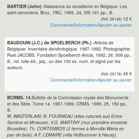
BARTIER (John) -
Naissance du socialisme en Belgique. Les
saint-simoniens. Brux., PAC, 1985, 24, XIII-161 pp., ill.
12 €
(Réf. 26146)
Commande
/
Information
/
Ajouter au panier
BAUDOUIN (J.C.) de SPOELBERCH (Ph.) -
Arbres de
Belgiquer. Inventaire dendrologique. 1987-1992. Photographie:
Roel JACOBS. Fondation Spoelberch-Artois, 1992, 26, 508 pp.,
ill., rel. toile éd., jaq., un des 100 ex. num. et signé par les
auteurs.
45 €
(Réf. 29178)
Commande
/
Information
/
Ajouter au panier
BCRMS. 14.
Bulletin de la Commission royale des Monuments
et des Sites. Tome 14. 1987-1989. CRMS, 1989, 25, 150 pp.,
ill.
M. WASTERLAIN; R. FOURNEAU (sites naturels sud Entre-
Sambre-et-Mmeuse); V.G. MARTINY (mur première enceinte
Bruxelles); Th. CORTEMBOS (2 fermes à Morville-Wéris en
pan de bois); A.F. LEMAIRE (villa Hoffsummer à Heusy).