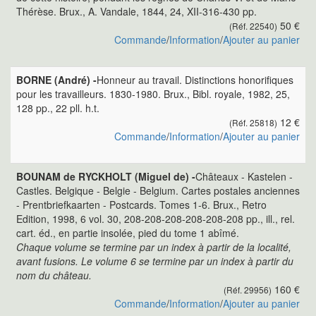
Thérèse. Brux., A. Vandale, 1844, 24, XII-316-430 pp.
50 €
(Réf. 22540)
Commande
/
Information
/
Ajouter au panier
BORNE (André) -
Honneur au travail. Distinctions honorifiques
pour les travailleurs. 1830-1980. Brux., Bibl. royale, 1982, 25,
128 pp., 22 pll. h.t.
12 €
(Réf. 25818)
Commande
/
Information
/
Ajouter au panier
BOUNAM de RYCKHOLT (Miguel de) -
Châteaux - Kastelen -
Castles. Belgique - Belgie - Belgium. Cartes postales anciennes
- Prentbriefkaarten - Postcards. Tomes 1-6. Brux., Retro
Edition, 1998, 6 vol. 30, 208-208-208-208-208-208 pp., ill., rel.
cart. éd., en partie insolée, pied du tome 1 abîmé.
Chaque volume se termine par un index à partir de la localité,
avant fusions. Le volume 6 se termine par un index à partir du
nom du château.
160 €
(Réf. 29956)
Commande
/
Information
/
Ajouter au panier