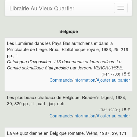
Librairie Au Vieux Quartier
Toggle
navigati
Belgique
Les Lumières dans les Pays-Bas autrichiens et dans la
Principauté de Liège. Brux., Bibliothèque royale, 1983, 25, 216
pp., ill.
Catalogue d'exposition. 116 documents et leurs notices. Le
Comité scientifique était présidé par Jeroom VERCRUYSSE.
15 €
(Réf. 7703)
Commande
/
Information
/
Ajouter au panier
Les plus beaux châteaux de Belgique. Reader's Digest, 1984,
30, 320 pp., ill., cart., jaq. défr.
15 €
(Réf. 12391)
Commande
/
Information
/
Ajouter au panier
La vie quotidienne en Belgique romaine. Wéris, 1987, 29, 171