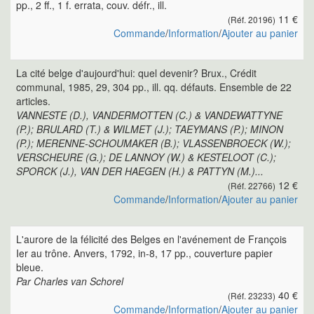
pp., 2 ff., 1 f. errata, couv. défr., ill.
11 €
(Réf. 20196)
Commande
/
Information
/
Ajouter au panier
La cité belge d'aujourd'hui: quel devenir? Brux., Crédit
communal, 1985, 29, 304 pp., ill. qq. défauts. Ensemble de 22
articles.
VANNESTE (D.), VANDERMOTTEN (C.) & VANDEWATTYNE
(P.); BRULARD (T.) & WILMET (J.); TAEYMANS (P.); MINON
(P.); MERENNE-SCHOUMAKER (B.); VLASSENBROECK (W.);
VERSCHEURE (G.); DE LANNOY (W.) & KESTELOOT (C.);
SPORCK (J.), VAN DER HAEGEN (H.) & PATTYN (M.)...
12 €
(Réf. 22766)
Commande
/
Information
/
Ajouter au panier
L'aurore de la félicité des Belges en l'avénement de François
Ier au trône. Anvers, 1792, in-8, 17 pp., couverture papier
bleue.
Par Charles van Schorel
40 €
(Réf. 23233)
Commande
/
Information
/
Ajouter au panier