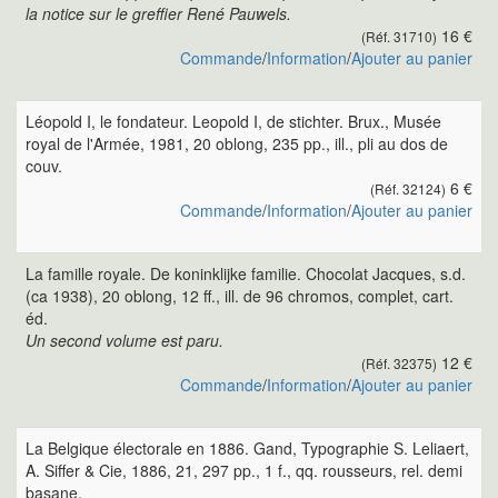
la notice sur le greffier René Pauwels.
16 €
(Réf. 31710)
Commande
/
Information
/
Ajouter au panier
Léopold I, le fondateur. Leopold I, de stichter. Brux., Musée
royal de l'Armée, 1981, 20 oblong, 235 pp., ill., pli au dos de
couv.
6 €
(Réf. 32124)
Commande
/
Information
/
Ajouter au panier
La famille royale. De koninklijke familie. Chocolat Jacques, s.d.
(ca 1938), 20 oblong, 12 ff., ill. de 96 chromos, complet, cart.
éd.
Un second volume est paru.
12 €
(Réf. 32375)
Commande
/
Information
/
Ajouter au panier
La Belgique électorale en 1886. Gand, Typographie S. Leliaert,
A. Siffer & Cie, 1886, 21, 297 pp., 1 f., qq. rousseurs, rel. demi
basane.