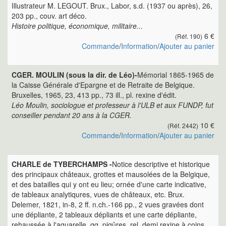
Illustrateur M. LEGOUT. Brux., Labor, s.d. (1937 ou après), 26,
203 pp., couv. art déco.
Histoire politique, économique, militaire...
6 €
(Réf. 190)
Commande
/
Information
/
Ajouter au panier
CGER. MOULIN (sous la dir. de Léo)-
Mémorial 1865-1965 de
la Caisse Générale d'Epargne et de Retraite de Belgique.
Bruxelles, 1965, 23, 413 pp., 73 ill., pl. rexine d'édit.
Léo Moulin, sociologue et professeur à l'ULB et aux FUNDP, fut
conseiller pendant 20 ans à la CGER.
10 €
(Réf. 2442)
Commande
/
Information
/
Ajouter au panier
CHARLE de TYBERCHAMPS -
Notice descriptive et historique
des principaux châteaux, grottes et mausolées de la Belgique,
et des batailles qui y ont eu lieu; ornée d'une carte indicative,
de tableaux analytiqures, vues de châteaux, etc. Brux.
Delemer, 1821, in-8, 2 ff. n.ch.-166 pp., 2 vues gravées dont
une dépliante, 2 tableaux dépliants et une carte dépliante,
rehaussée à l'aquarelle, qq. piqûres, rel. demi rexine à coins,