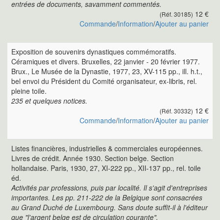
entrées de documents, savamment commentés.
12 €
(Réf. 30185)
Commande
/
Information
/
Ajouter au panier
Exposition de souvenirs dynastiques commémoratifs.
Céramiques et divers. Bruxelles, 22 janvier - 20 février 1977.
Brux., Le Musée de la Dynastie, 1977, 23, XV-115 pp., ill. h.t.,
bel envoi du Président du Comité organisateur, ex-libris, rel.
pleine toile.
235 et quelques notices.
12 €
(Réf. 30332)
Commande
/
Information
/
Ajouter au panier
Listes financières, industrielles & commerciales européennes.
Livres de crédit. Année 1930. Section belge. Section
hollandaise. Paris, 1930, 27, XI-222 pp., XII-137 pp., rel. toile
éd.
Activités par professions, puis par localité. Il s'agit d'entreprises
importantes. Les pp. 211-222 de la Belgique sont consacrées
au Grand Duché de Luxembourg. Sans doute suffit-il à l'éditeur
que "l'argent belge est de circulation courante".