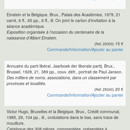
Einstein et la Belgique. Brux., Palais des Académies, 1979, 21
carré, 6 ff., 65 pp., 6 ff., ill. On joint le carton d'invitation à la
séance académique.
Exposition organisée à l'occasion du centenaire de la
naissance d'Albert Einstein.
15 €
(Réf. 29300)
Commande
/
Information
/
Ajouter au panier
Annuaire du parti libéral. Jaarboek der liberale partij. Brux.,
Brussel, 1928, 21, 389 pp., couv. défr., portrait de Paul Janson.
Des milliers de noms, associations, dans un classement par
provinces et localités.
20 €
(Réf. 29340)
Commande
/
Information
/
Ajouter au panier
Victor Hugo, Bruxelles et la Belgique. Brux., Crédit communal,
1985, 29, 104 pp., ill., ondulations dans le bas, sans trace de
mouillure.
Catalogue des 308 pièces, commentées, présentées à