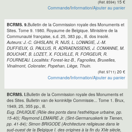
15 €
(Réf. 8594)
Commande
/
Information
/
Ajouter au panier
BCRMS. 9.
Bulletin de la Commission royale des Monuments et
Sites. Tome 9. 1980. Royaume de Belgique. Ministère de la
Communauté française, s.d. 25, 383 pp., ill. dos insolé.
Auteurs: J.-C. GHISLAIN, R. NIJS, L. LOWAGIE, J.-M.
DUFFIEUX, G. PAULUS, R. ADRIAENSSENS, J. COMANNE, M.
BOUCHAT, B. LOZET, X. FOLVILLE, R. FORGEUR, R.
FOURNEAU. Localités: Forest-lez-B., Fagnolles, Bruxelles,
Vinalmont, Colonster, Popehan, Liège, Thuin.
20 €
(Réf. 9711)
Commande
/
Information
/
Ajouter au panier
BCRMS. I.
Bulletin de la Commission royale des Monuments et
des Sites. Bulletin van de koninklije Commissie... Tome 1. Brux,
1949, 25, 355 pp., ill.
Eug. DHUIQUE (Rôle des ponts dans l'esthétique urbaine, pp.
15-40); Raymond LEMAIRE Jr. (Sint-Germanuskerk te Tienen,
pp. 41-84); Simon BRIGODE (Architecture religieuse dans le
sud-ouest de la Belgique I. des origines à la fin du XVe siècle,