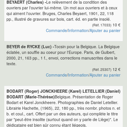
BEYAERT (Charles) -
Le relèvement de la condition des
ouvriers par l'ouvrier lui-même. Un mot aux ouvriers et à ceux
qui aiment l'ouvrier. Bruges, Charles Beyaert, 1901, 22, 118
pp., illustré de gravures sur bois, cart. éd. en partie insolé.
10 €
(Réf. 17033)
Commande
/
Information
/
Ajouter au panier
BEYER de RYCKE (Luc) -
Tocsin pour la Belgique. La Belgique
éclatée, un souffle au coeur pour l'Europe. Paris, de Guibert,
2000, 21, 163 pp., 1 f., envoi, corrections manuscrites dans le
texte.
12 €
(Réf. 25307)
Commande
/
Information
/
Ajouter au panier
BODART (Roger) JONCKHEERE (Karel) LETELLIER (Daniel)
BODART (Marie-Thérèse)
Belgique. Présentation de Roger
Bodart et Karel Jonckheere. Photographies de Daniel Letellier.
Librairie Hachette, (1965), 22, 180 pp., très nombr. photos n. et
b. et coul., cart. Offert par un des auteurs, qui complète le titre
par "peut-être insolite (surtout quand on y parle de Liège)". Le
dédicataire est bien sûr connu étant liégeois.