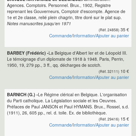
Agences. Comptoirs. Personnel. Brux., 1902, Registre
reprenant les Gouverneurs, Comptoir d'escompte. Agence de
1e et 2e classe, relié plein chagrin, titre doré sur le plat sup.
Notes manuscrites jusqu'en 1971
35 €
(Réf. 24858)
Commande
/
Information
/
Ajouter au panier
BARBEY (Frédéric) -
La Belgique d'Albert Ier et de Léopold III.
Le témoignage d'un diplomate de 1918 à 1948. Paris, Perrin,
1950, 19, 279 pp., 3 ff., qq. décharges de scotch.
10 €
(Réf. 32111)
Commande
/
Information
/
Ajouter au panier
BARNICH (G.) -
Le Régime clérical en Belgique. L'organisation
du Parti catholique. La Législation sociale et les Oeuvres.
Préfaces de Paul JANSON et Paul HYMANS. Brux., Rossel, s.d.
(1911), 26, 605 pp., rel. d. toile. Ex. de bibliothèque.
15 €
(Réf. 29416)
Commande
/
Information
/
Ajouter au panier