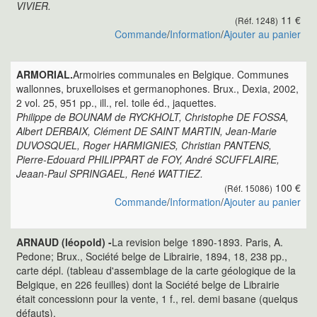
VIVIER.
11 €
(Réf. 1248)
Commande
/
Information
/
Ajouter au panier
ARMORIAL.
Armoiries communales en Belgique. Communes
wallonnes, bruxelloises et germanophones. Brux., Dexia, 2002,
2 vol. 25, 951 pp., ill., rel. toile éd., jaquettes.
Philippe de BOUNAM de RYCKHOLT, Christophe DE FOSSA,
Albert DERBAIX, Clément DE SAINT MARTIN, Jean-Marie
DUVOSQUEL, Roger HARMIGNIES, Christian PANTENS,
Pierre-Edouard PHILIPPART de FOY, André SCUFFLAIRE,
Jeaan-Paul SPRINGAEL, René WATTIEZ.
100 €
(Réf. 15086)
Commande
/
Information
/
Ajouter au panier
ARNAUD (léopold) -
La revision belge 1890-1893. Paris, A.
Pedone; Brux., Société belge de Librairie, 1894, 18, 238 pp.,
carte dépl. (tableau d'assemblage de la carte géologique de la
Belgique, en 226 feuilles) dont la Société belge de Librairie
était concessionn pour la vente, 1 f., rel. demi basane (quelqus
défauts).