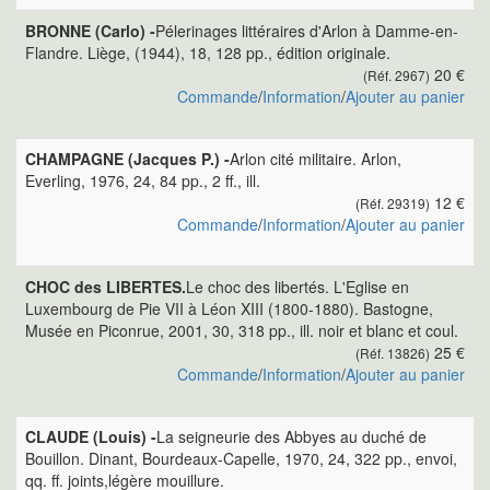
BRONNE (Carlo) -
Pélerinages littéraires d'Arlon à Damme-en-
Flandre. Liège, (1944), 18, 128 pp., édition originale.
20 €
(Réf. 2967)
Commande
/
Information
/
Ajouter au panier
CHAMPAGNE (Jacques P.) -
Arlon cité militaire. Arlon,
Everling, 1976, 24, 84 pp., 2 ff., ill.
12 €
(Réf. 29319)
Commande
/
Information
/
Ajouter au panier
CHOC des LIBERTES.
Le choc des libertés. L'Eglise en
Luxembourg de Pie VII à Léon XIII (1800-1880). Bastogne,
Musée en Piconrue, 2001, 30, 318 pp., ill. noir et blanc et coul.
25 €
(Réf. 13826)
Commande
/
Information
/
Ajouter au panier
CLAUDE (Louis) -
La seigneurie des Abbyes au duché de
Bouillon. Dinant, Bourdeaux-Capelle, 1970, 24, 322 pp., envoi,
qq. ff. joints,légère mouillure.