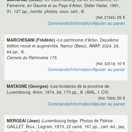
Famenne, en Gaume et au Pays d'Arlon. Didier Hatier, 1991,
31, 127 pp., nombr. photos, couv. cart., ill.
25 €
(Réf. 27365)
Commande
/
Information
/
Ajouter au panier
MARCHESANI (Frédéric) -
Le patrimoine d'Arlon. Deuxième
édition revue et augmentée. Namur (Beez), AWAP, 2024, 24,
64 pp., ill.
Carnets du Patrimoine 175.
10 €
(Réf. 32518)
Commande
/
Information
/
Ajouter au panier
MATAGNE (Georges) -
Les fontaines de la province de
Luxembourg. Arlon, 1974, 24, 173 pp., ill. (AIAL, t. CV)
20 €
(Réf. 7928)
Commande
/
Information
/
Ajouter au panier
MERGEAI (Jean) -
Luxembourg belge. Photos de Patrice
GAILLET. Brux., Legrain, 1973, 22 carré, 167 pp., cart. éd., jaq.