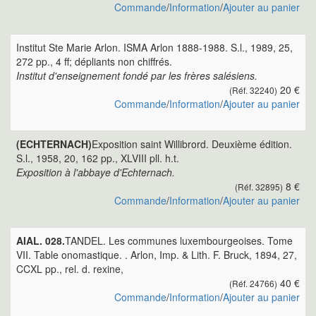
Commande
/
Information
/
Ajouter au panier
Institut Ste Marie Arlon. ISMA Arlon 1888-1988. S.l., 1989, 25,
272 pp., 4 ff; dépliants non chiffrés.
Institut d'enseignement fondé par les frères salésiens.
20 €
(Réf. 32240)
Commande
/
Information
/
Ajouter au panier
(ECHTERNACH)
Exposition saint Willibrord. Deuxième édition.
S.l., 1958, 20, 162 pp., XLVIII pll. h.t.
Exposition à l'abbaye d'Echternach.
8 €
(Réf. 32895)
Commande
/
Information
/
Ajouter au panier
AIAL. 028.
TANDEL. Les communes luxembourgeoises. Tome
VII. Table onomastique. . Arlon, Imp. & Lith. F. Bruck, 1894, 27,
CCXL pp., rel. d. rexine,
40 €
(Réf. 24766)
Commande
/
Information
/
Ajouter au panier