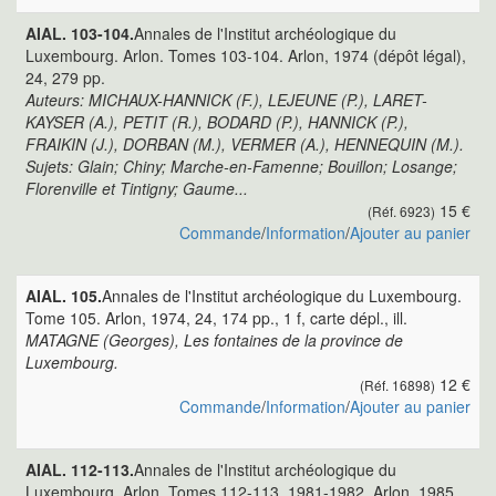
AIAL. 103-104.
Annales de l'Institut archéologique du
Luxembourg. Arlon. Tomes 103-104. Arlon, 1974 (dépôt légal),
24, 279 pp.
Auteurs: MICHAUX-HANNICK (F.), LEJEUNE (P.), LARET-
KAYSER (A.), PETIT (R.), BODARD (P.), HANNICK (P.),
FRAIKIN (J.), DORBAN (M.), VERMER (A.), HENNEQUIN (M.).
Sujets: Glain; Chiny; Marche-en-Famenne; Bouillon; Losange;
Florenville et Tintigny; Gaume...
15 €
(Réf. 6923)
Commande
/
Information
/
Ajouter au panier
AIAL. 105.
Annales de l'Institut archéologique du Luxembourg.
Tome 105. Arlon, 1974, 24, 174 pp., 1 f, carte dépl., ill.
MATAGNE (Georges), Les fontaines de la province de
Luxembourg.
12 €
(Réf. 16898)
Commande
/
Information
/
Ajouter au panier
AIAL. 112-113.
Annales de l'Institut archéologique du
Luxembourg. Arlon. Tomes 112-113, 1981-1982. Arlon, 1985