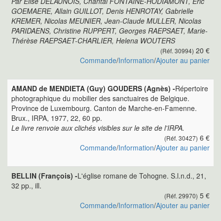
Par Elise DELAUNOIS, Chantal FONTAINE-HODIAMONT, Eric
GOEMAERE, Allain GUILLOT, Denis HENROTAY, Gabrielle
KREMER, Nicolas MEUNIER, Jean-Claude MULLER, Nicolas
PARIDAENS, Christine RUPPERT, Georges RAEPSAET, Marie-
Thérèse RAEPSAET-CHARLIER, Helena WOUTERS
20 €
(Réf. 30994)
Commande
/
Information
/
Ajouter au panier
AMAND de MENDIETA (Guy) GOUDERS (Agnès) -
Répertoire
photographique du mobilier des sanctuaires de Belgique.
Province de Luxembourg. Canton de Marche-en-Famenne.
Brux., IRPA, 1977, 22, 60 pp.
Le livre renvoie aux clichés visibles sur le site de l'IRPA.
6 €
(Réf. 30427)
Commande
/
Information
/
Ajouter au panier
BELLIN (François) -
L'église romane de Tohogne. S.l.n.d., 21,
32 pp., ill.
5 €
(Réf. 29970)
Commande
/
Information
/
Ajouter au panier