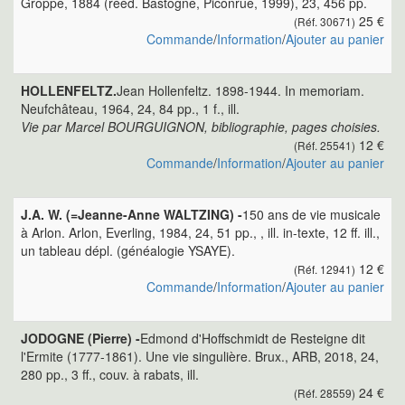
Groppe, 1884 (rééd. Bastogne, Piconrue, 1999), 23, 456 pp.
25 €
(Réf. 30671)
Commande
/
Information
/
Ajouter au panier
HOLLENFELTZ.
Jean Hollenfeltz. 1898-1944. In memoriam.
Neufchâteau, 1964, 24, 84 pp., 1 f., ill.
Vie par Marcel BOURGUIGNON, bibliographie, pages choisies.
12 €
(Réf. 25541)
Commande
/
Information
/
Ajouter au panier
J.A. W. (=Jeanne-Anne WALTZING) -
150 ans de vie musicale
à Arlon. Arlon, Everling, 1984, 24, 51 pp., , ill. in-texte, 12 ff. ill.,
un tableau dépl. (généalogie YSAYE).
12 €
(Réf. 12941)
Commande
/
Information
/
Ajouter au panier
JODOGNE (Pierre) -
Edmond d'Hoffschmidt de Resteigne dit
l'Ermite (1777-1861). Une vie singulière. Brux., ARB, 2018, 24,
280 pp., 3 ff., couv. à rabats, ill.
24 €
(Réf. 28559)