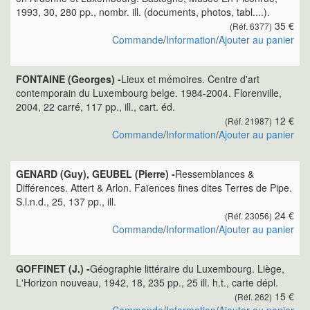
1993, 30, 280 pp., nombr. ill. (documents, photos, tabl....).
35 €
(Réf. 6377)
Commande
/
Information
/
Ajouter au panier
FONTAINE (Georges) -
Lieux et mémoires. Centre d'art
contemporain du Luxembourg belge. 1984-2004. Florenville,
2004, 22 carré, 117 pp., ill., cart. éd.
12 €
(Réf. 21987)
Commande
/
Information
/
Ajouter au panier
GENARD (Guy), GEUBEL (Pierre) -
Ressemblances &
Différences. Attert & Arlon. Faïences fines dites Terres de Pipe.
S.l.n.d., 25, 137 pp., ill.
24 €
(Réf. 23056)
Commande
/
Information
/
Ajouter au panier
GOFFINET (J.) -
Géographie littéraire du Luxembourg. Liège,
L'Horizon nouveau, 1942, 18, 235 pp., 25 ill. h.t., carte dépl.
15 €
(Réf. 262)