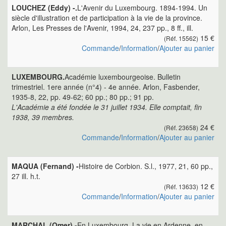
LOUCHEZ (Eddy) -.
L'Avenir du Luxembourg. 1894-1994. Un
siècle d'illustration et de participation à la vie de la province.
Arlon, Les Presses de l'Avenir, 1994, 24, 237 pp., 8 ff., ill.
15 €
(Réf. 15562)
Commande
/
Information
/
Ajouter au panier
LUXEMBOURG.
Académie luxembourgeoise. Bulletin
trimestriel. 1ere année (n°4) - 4e année. Arlon, Fasbender,
1935-8, 22, pp. 49-62; 60 pp.; 80 pp.; 91 pp.
L'Académie a été fondée le 31 juillet 1934. Elle comptait, fin
1938, 39 membres.
24 €
(Réf. 23658)
Commande
/
Information
/
Ajouter au panier
MAQUA (Fernand) -
Histoire de Corbion. S.l., 1977, 21, 60 pp.,
27 ill. h.t.
12 €
(Réf. 13633)
Commande
/
Information
/
Ajouter au panier
MARCHAL (Omer) -
En Luxembourg. La vie en Ardenne, en