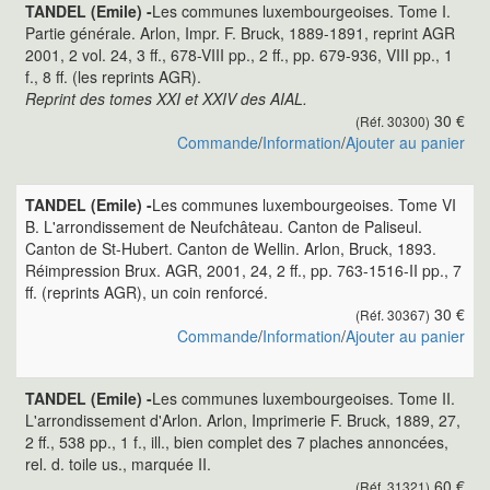
TANDEL (Emile) -
Les communes luxembourgeoises. Tome I.
Partie générale. Arlon, Impr. F. Bruck, 1889-1891, reprint AGR
2001, 2 vol. 24, 3 ff., 678-VIII pp., 2 ff., pp. 679-936, VIII pp., 1
f., 8 ff. (les reprints AGR).
Reprint des tomes XXI et XXIV des AIAL.
30 €
(Réf. 30300)
Commande
/
Information
/
Ajouter au panier
TANDEL (Emile) -
Les communes luxembourgeoises. Tome VI
B. L'arrondissement de Neufchâteau. Canton de Paliseul.
Canton de St-Hubert. Canton de Wellin. Arlon, Bruck, 1893.
Réimpression Brux. AGR, 2001, 24, 2 ff., pp. 763-1516-II pp., 7
ff. (reprints AGR), un coin renforcé.
30 €
(Réf. 30367)
Commande
/
Information
/
Ajouter au panier
TANDEL (Emile) -
Les communes luxembourgeoises. Tome II.
L'arrondissement d'Arlon. Arlon, Imprimerie F. Bruck, 1889, 27,
2 ff., 538 pp., 1 f., ill., bien complet des 7 plaches annoncées,
rel. d. toile us., marquée II.
60 €
(Réf. 31321)