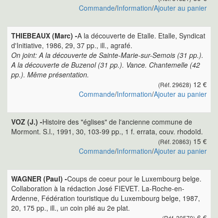
Commande
/
Information
/
Ajouter au panier
THIEBEAUX (Marc) -
A la découverte de Etalle. Etalle, Syndicat
d'Initiative, 1986, 29, 37 pp., ill., agrafé.
On joint: A la découverte de Sainte-Marie-sur-Semois (31 pp.).
A la découverte de Buzenol (31 pp.). Vance. Chantemelle (42
pp.). Même présentation.
12 €
(Réf. 29628)
Commande
/
Information
/
Ajouter au panier
VOZ (J.) -
Histoire des "églises" de l'ancienne commune de
Mormont. S.l., 1991, 30, 103-99 pp., 1 f. errata, couv. rhodoïd.
15 €
(Réf. 20863)
Commande
/
Information
/
Ajouter au panier
WAGNER (Paul) -
Coups de coeur pour le Luxembourg belge.
Collaboration à la rédaction José FIEVET. La-Roche-en-
Ardenne, Fédération touristique du Luxembourg belge, 1987,
20, 175 pp., ill., un coin plié au 2e plat.
6 €
(Réf. 30570)