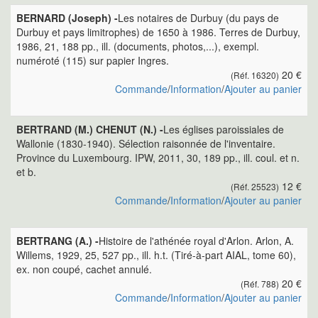
BERNARD (Joseph) -
Les notaires de Durbuy (du pays de
Durbuy et pays limitrophes) de 1650 à 1986. Terres de Durbuy,
1986, 21, 188 pp., ill. (documents, photos,...), exempl.
numéroté (115) sur papier Ingres.
20 €
(Réf. 16320)
Commande
/
Information
/
Ajouter au panier
BERTRAND (M.) CHENUT (N.) -
Les églises paroissiales de
Wallonie (1830-1940). Sélection raisonnée de l'inventaire.
Province du Luxembourg. IPW, 2011, 30, 189 pp., ill. coul. et n.
et b.
12 €
(Réf. 25523)
Commande
/
Information
/
Ajouter au panier
BERTRANG (A.) -
Histoire de l'athénée royal d'Arlon. Arlon, A.
Willems, 1929, 25, 527 pp., ill. h.t. (Tiré-à-part AIAL, tome 60),
ex. non coupé, cachet annulé.
20 €
(Réf. 788)
Commande
/
Information
/
Ajouter au panier