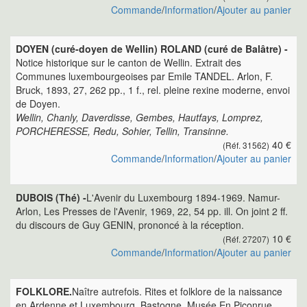
Commande
/
Information
/
Ajouter au panier
DOYEN (curé-doyen de Wellin) ROLAND (curé de Balâtre) -
Notice historique sur le canton de Wellin. Extrait des
Communes luxembourgeoises par Emile TANDEL. Arlon, F.
Bruck, 1893, 27, 262 pp., 1 f., rel. pleine rexine moderne, envoi
de Doyen.
Wellin, Chanly, Daverdisse, Gembes, Hautfays, Lomprez,
PORCHERESSE, Redu, Sohier, Tellin, Transinne.
40 €
(Réf. 31562)
Commande
/
Information
/
Ajouter au panier
DUBOIS (Thé) -
L'Avenir du Luxembourg 1894-1969. Namur-
Arlon, Les Presses de l'Avenir, 1969, 22, 54 pp. ill. On joint 2 ff.
du discours de Guy GENIN, prononcé à la réception.
10 €
(Réf. 27207)
Commande
/
Information
/
Ajouter au panier
FOLKLORE.
Naître autrefois. Rites et folklore de la naissance
en Ardenne et Luxembourg. Bastogne, Musée En Piconrue,