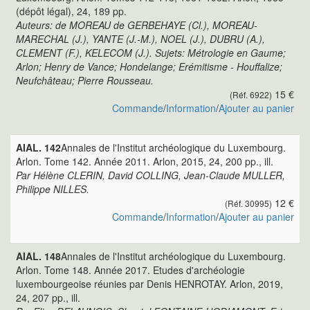
(dépôt légal), 24, 189 pp.
Auteurs: de MOREAU de GERBEHAYE (Cl.), MOREAU-
MARECHAL (J.), YANTE (J.-M.), NOEL (J.), DUBRU (A.),
CLEMENT (F.), KELECOM (J.). Sujets: Métrologie en Gaume;
Arlon; Henry de Vance; Hondelange; Erémitisme - Houffalize;
Neufchâteau; Pierre Rousseau.
15 €
(Réf. 6922)
Commande
/
Information
/
Ajouter au panier
AIAL. 142
Annales de l'Institut archéologique du Luxembourg.
Arlon. Tome 142. Année 2011. Arlon, 2015, 24, 200 pp., ill.
Par Hélène CLERIN, David COLLING, Jean-Claude MULLER,
Philippe NILLES.
12 €
(Réf. 30995)
Commande
/
Information
/
Ajouter au panier
AIAL. 148
Annales de l'Institut archéologique du Luxembourg.
Arlon. Tome 148. Année 2017. Etudes d'archéologie
luxembourgeoise réunies par Denis HENROTAY. Arlon, 2019,
24, 207 pp., ill.