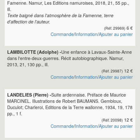
Famenne. Namur, Les Editions namuroises, 2018, 21, 55 pp.,
ill.
Texte baigné dans l'atmosphère de la Famenne, terre
d'affection de l'auteur.
6 €
(Réf. 29969)
Commande
/
Information
/
Ajouter au panier
LAMBILOTTE (Adolphe) -
Une enfance à Lavaux-Sainte-Anne
dans l'entre-deux-guerres. Récit autobiographique. Namur,
2013, 21, 130 pp., ill.
12 €
(Réf. 29987)
Commande
/
Information
/
Ajouter au panier
LANDELIES (Pierre) -
Suite ardennaise. Préface de Maurice
MARCINEL. Illustrations de Robert BAUMANS. Gembloux,
Duculot; Charleroi, Editions de la Terre wallonne, 1934, 19, 178
pp., 1 f.
12 €
(Réf. 20098)
Commande
/
Information
/
Ajouter au panier