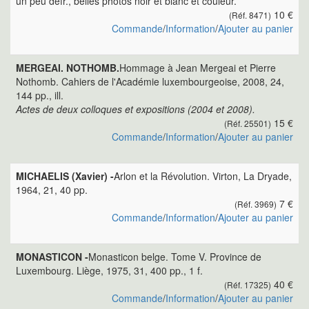
un peu défr., belles photos noir et blanc et couleur.
10 €
(Réf. 8471)
Commande
/
Information
/
Ajouter au panier
MERGEAI. NOTHOMB.
Hommage à Jean Mergeai et Pierre
Nothomb. Cahiers de l'Académie luxembourgeoise, 2008, 24,
144 pp., ill.
Actes de deux colloques et expositions (2004 et 2008).
15 €
(Réf. 25501)
Commande
/
Information
/
Ajouter au panier
MICHAELIS (Xavier) -
Arlon et la Révolution. Virton, La Dryade,
1964, 21, 40 pp.
7 €
(Réf. 3969)
Commande
/
Information
/
Ajouter au panier
MONASTICON -
Monasticon belge. Tome V. Province de
Luxembourg. Liège, 1975, 31, 400 pp., 1 f.
40 €
(Réf. 17325)
Commande
/
Information
/
Ajouter au panier