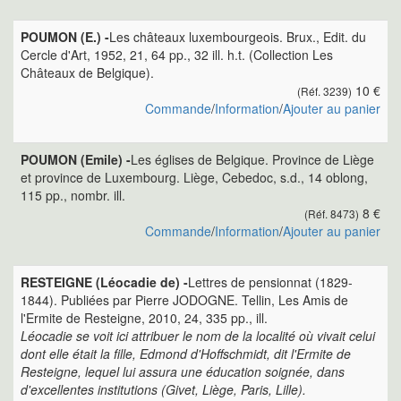
POUMON (E.) -
Les châteaux luxembourgeois. Brux., Edit. du
Cercle d'Art, 1952, 21, 64 pp., 32 ill. h.t. (Collection Les
Châteaux de Belgique).
10 €
(Réf. 3239)
Commande
/
Information
/
Ajouter au panier
POUMON (Emile) -
Les églises de Belgique. Province de Liège
et province de Luxembourg. Liège, Cebedoc, s.d., 14 oblong,
115 pp., nombr. ill.
8 €
(Réf. 8473)
Commande
/
Information
/
Ajouter au panier
RESTEIGNE (Léocadie de) -
Lettres de pensionnat (1829-
1844). Publiées par Pierre JODOGNE. Tellin, Les Amis de
l'Ermite de Resteigne, 2010, 24, 335 pp., ill.
Léocadie se voit ici attribuer le nom de la localité où vivait celui
dont elle était la fille, Edmond d'Hoffschmidt, dit l'Ermite de
Resteigne, lequel lui assura une éducation soignée, dans
d'excellentes institutions (Givet, Liège, Paris, Lille).