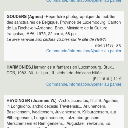
Commande
/
Information
/
Ajouter au panier
GOUDERS (Agnès) -
Répertoire photographique du mobilier
des sanctuaires de Belgique. Province de Luxembourg. Canton
de La Roche-en-Ardenne. Brux., Ministère de la Culture
française, IRPA, 1975, 22 carré, 68 pp.
Le livre renvoie aux clichés visibles sur le site de l'IRPA.
6 €
(Réf. 31438)
Commande
/
Information
/
Ajouter au panier
HARMONIES.
Harmonies & fanfares en Luxembourg. Brux.,
CCB, 1983, 30, 111 pp., ill., début de dédicace biffée.
11 €
(Réf. 18191)
Commande
/
Information
/
Ajouter au panier
HEYDINGER (Joannes W.) -
Archidiaconatus, tituli S. Agathes,
in Longuiono, archidioecesis Trevirensis... Arlunencem,
Basellensem, Ivodiensem, Juvigniensem, Killburgensem, aut
Bitburgensem, Longuionensem, Lutzemburgensem,
Merschensem et Remigensem... Augustae Treviorum, Ed.