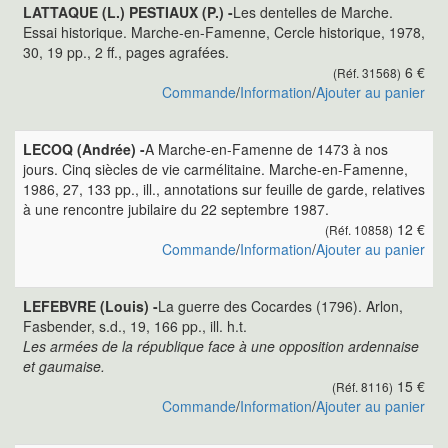
LATTAQUE (L.) PESTIAUX (P.) -
Les dentelles de Marche.
Essai historique. Marche-en-Famenne, Cercle historique, 1978,
30, 19 pp., 2 ff., pages agrafées.
6 €
(Réf. 31568)
Commande
/
Information
/
Ajouter au panier
LECOQ (Andrée) -
A Marche-en-Famenne de 1473 à nos
jours. Cinq siècles de vie carmélitaine. Marche-en-Famenne,
1986, 27, 133 pp., ill., annotations sur feuille de garde, relatives
à une rencontre jubilaire du 22 septembre 1987.
12 €
(Réf. 10858)
Commande
/
Information
/
Ajouter au panier
LEFEBVRE (Louis) -
La guerre des Cocardes (1796). Arlon,
Fasbender, s.d., 19, 166 pp., ill. h.t.
Les armées de la république face à une opposition ardennaise
et gaumaise.
15 €
(Réf. 8116)
Commande
/
Information
/
Ajouter au panier