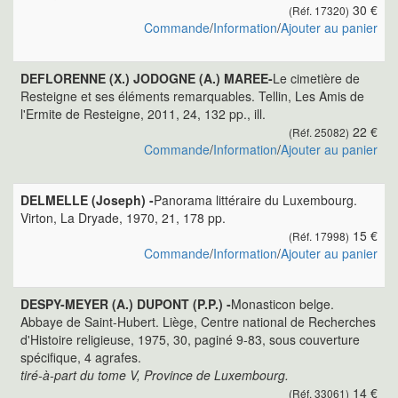
30 €
(Réf. 17320)
Commande
/
Information
/
Ajouter au panier
DEFLORENNE (X.) JODOGNE (A.) MAREE-
Le cimetière de
Resteigne et ses éléments remarquables. Tellin, Les Amis de
l'Ermite de Resteigne, 2011, 24, 132 pp., ill.
22 €
(Réf. 25082)
Commande
/
Information
/
Ajouter au panier
DELMELLE (Joseph) -
Panorama littéraire du Luxembourg.
Virton, La Dryade, 1970, 21, 178 pp.
15 €
(Réf. 17998)
Commande
/
Information
/
Ajouter au panier
DESPY-MEYER (A.) DUPONT (P.P.) -
Monasticon belge.
Abbaye de Saint-Hubert. Liège, Centre national de Recherches
d'Histoire religieuse, 1975, 30, paginé 9-83, sous couverture
spécifique, 4 agrafes.
tiré-à-part du tome V, Province de Luxembourg.
14 €
(Réf. 33061)