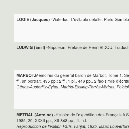
LOGIE (Jacques) -
Waterloo. L'évitable défaite. Paris-Gemblo
LUDWIG (Emil) -
Napoléon. Préface de Henri BIDOU. Traducti
MARBOT.
Mémoires du général baron de Marbot. Tome 1. Seiziè
ff., un portrait, 495 pp.; 2 ff., 1 pl., 446 pp., 2 fac-simile d'écr
Gênes-Austerlitz-Eylau. Madrid-Essling-Torrès-Védras. Polots
METRAL (Antoine) -
Histoire de l'expédition des Français à
1985, 20, XXXII pp., XII-348 pp., ill. h.t.
Reproduction de l'édition Paris, Fanjat, 1825. Isaac Louvertu