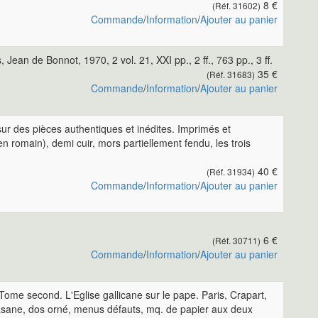
8 €
(Réf. 31602)
Commande
/
Information
/
Ajouter au panier
an de Bonnot, 1970, 2 vol. 21, XXI pp., 2 ff., 763 pp., 3 ff.
35 €
(Réf. 31683)
Commande
/
Information
/
Ajouter au panier
sur des pièces authentiques et inédites. Imprimés et
 romain), demi cuir, mors partiellement fendu, les trois
40 €
(Réf. 31934)
Commande
/
Information
/
Ajouter au panier
6 €
(Réf. 30711)
Commande
/
Information
/
Ajouter au panier
 Tome second. L'Eglise gallicane sur le pape. Paris, Crapart,
i basane, dos orné, menus défauts, mq. de papier aux deux