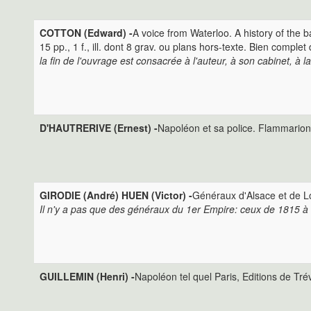
COTTON (Edward) -
A voice from Waterloo. A history of the b
15 pp., 1 f., ill. dont 8 grav. ou plans hors-texte. Bien compl
la fin de l'ouvrage est consacrée à l'auteur, à son cabinet, à
D'HAUTRERIVE (Ernest) -
Napoléon et sa police. Flammarion,
GIRODIE (André) HUEN (Victor) -
Généraux d'Alsace et de Lor
Il n'y a pas que des généraux du 1er Empire: ceux de 1815 à 
GUILLEMIN (Henri) -
Napoléon tel quel Paris, Editions de Trévi