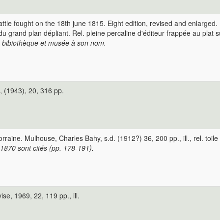
attle fought on the 18th june 1815. Eight edition, revised and enlarged. 
et du grand plan dépliant. Rel. pleine percaline d'éditeur frappée au pla
 la bibiothèque et musée à son nom.
 (1943), 20, 316 pp.
raine. Mulhouse, Charles Bahy, s.d. (1912?) 36, 200 pp., ill., rel. toil
1870 sont cités (pp. 178-191).
se, 1969, 22, 119 pp., ill.