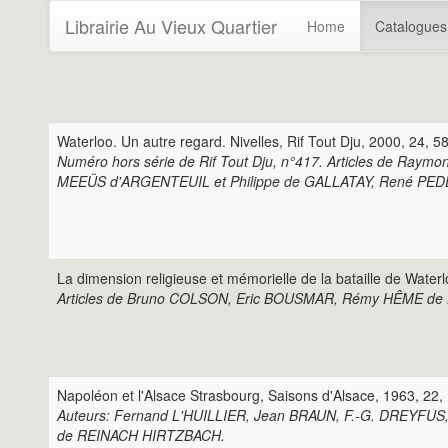
Librairie Au Vieux Quartier
Home
Catalogue
Waterloo. Un autre regard. Nivelles, Rif Tout Dju, 2000, 24, 58 p
Numéro hors série de Rif Tout Dju, n°417. Articles de R
MEEÜS d'ARGENTEUIL et Philippe de GALLATAY, René PED
La dimension religieuse et mémorielle de la bataille de Water
Articles de Bruno COLSON, Eric BOUSMAR, Rémy HÊME d
Napoléon et l'Alsace Strasbourg, Saisons d'Alsace, 1963, 22, 11
Auteurs: Fernand L'HUILLIER, Jean BRAUN, F.-G. DREYFU
de REINACH HIRTZBACH.