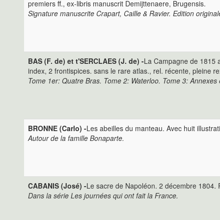
premiers ff., ex-libris manuscrit Demijttenaere, Brugensis.
Signature manuscrite Crapart, Caille & Ravier. Edition original
BAS (F. de) et t'SERCLAES (J. de) -
La Campagne de 1815 aux 
index, 2 frontispices. sans le rare atlas., rel. récente, pleine 
Tome 1er: Quatre Bras. Tome 2: Waterloo. Tome 3: Annexes e
BRONNE (Carlo) -
Les abeilles du manteau. Avec huit illustrati
Autour de la famille Bonaparte.
CABANIS (José) -
Le sacre de Napoléon. 2 décembre 1804. Pos
Dans la série Les journées qui ont fait la France.