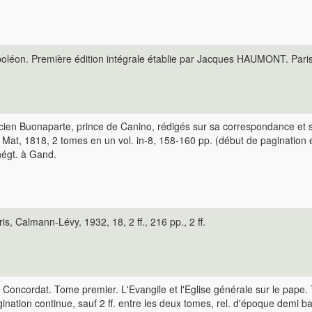
éon. Première édition intégrale établie par Jacques HAUMONT. Paris, Je
 Lucien Buonaparte, prince de Canino, rédigés sur sa correspondance et 
Mat, 1818, 2 tomes en un vol. in-8, 158-160 pp. (début de pagination en
négt. à Gand.
is, Calmann-Lévy, 1932, 18, 2 ff., 216 pp., 2 ff.
u Concordat. Tome premier. L'Evangile et l'Eglise générale sur le pape.
pagination continue, sauf 2 ff. entre les deux tomes, rel. d'époque dem