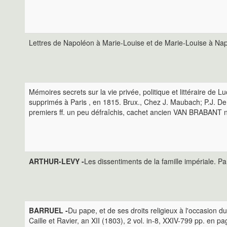
Lettres de Napoléon à Marie-Louise et de Marie-Louise à Napol
Mémoires secrets sur la vie privée, politique et littéraire de
supprimés à Paris , en 1815. Brux., Chez J. Maubach; P.J. De 
premiers ff. un peu défraîchis, cachet ancien VAN BRABANT 
ARTHUR-LEVY -
Les dissentiments de la famille impériale. Par
BARRUEL -
Du pape, et de ses droits religieux à l'occasion d
Caille et Ravier, an XII (1803), 2 vol. in-8, XXIV-799 pp. en 