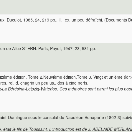
ux, Duculot, 1985, 24, 219 pp., ill., ex. un peu défraîchi. (Documents D
on de Alice STERN. Paris, Payot, 1947, 23, 581 pp.
me édition. Tome 2.Neuvième édition.Tome 3. Vingt et unième édition. P
itures, rel. d. chagrin un peu us., dos à cinq nerfs.
k-La Bérésina-Leipzig-Waterloo. Ces mémoires sont parmi les plus popul
 Saint-Domingue sous le consulat de Napoléon Bonaparte (1802-3) suivi
re, était le fils de Toussaint. L'introduction est de J. ADELAÏDE-MERLA