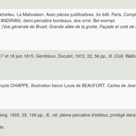
ichelieu. La Malmaison. Avec pièces justificatives. 2e édit. Paris, Compt
'ANDIRAN), demi-percaline bordeaux, dos orné. Bel exempl.
n (Vue générale de Brueil, Grande allée de la grotte, Façade et coté de 
 et 18 juin 1815. Gembloux, Duculot, 1972, 22, 56 pp., ill. (Coll. Walloni
çois CHIAPPE. Illustration baron Louis de BEAUFORT. Cartes de Jean-C
g, 1905, 25, 199 pp., ill., rel. pleine percaline d'éditeur, protégé dans
te.