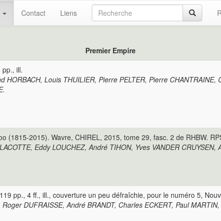
s
Contact
Liens
R
Premier Empire
p., ill.
aymond HORBACH, Louis THUILIER, Pierre PELTER, Pierre CHANTRAINE
E.
loo (1815-2015). Wavre, CHIREL, 2015, tome 29, fasc. 2 de RHBW. RPS. 2
e LACOTTE, Eddy LOUCHEZ, André TIHON, Yves VANDER CRUYSEN, A
9 pp., 4 ff., ill., couverture un peu défraîchie, pour le numéro 5, Nouv
S, Roger DUFRAISSE, André BRANDT, Charles ECKERT, Paul MARTIN