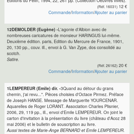
Editions du Félin, 1994, 22, 261 pp. (Collection Oeuvres vives).
12 €
(Réf. 16031)
Commande
/
Information
/
Ajouter au panier
12DEMOLDER (Eugène) -
L'agonie d'Albion avec de
nombreuses caricatures de monsieur HARINGUS lui-même.
Deuxième édition. paris, Edition du Mercure de France, 1901,
20, 130 pp., couv. ill., envoi à G. Van Zype, dos consolidé au
scotch.
Satire.
20 €
(Réf. 26162)
Commande
/
Information
/
Ajouter au panier
1LEMPEREUR (Emile) dir. -
3Quand au détour du grans
chemin, j'ai revu...". Pièces choisies d'Octace Pirmez. Préface
de Joseph HANSE. Message de Marguerite YOURCENAR.
Aquarelles de Roger LORANT. Association Charles Plisnier,
2006, 29, 119 pp., ill., envoi d'Emile LEMPEREUR. On joint le
carton d'invitation à la présentation du livre (château d'Acoz 28
mai 2006) et le bulletin de souscription au livre.
Aussi textes de Marie-Ange BERNARD et Emile LEMPEREUR.