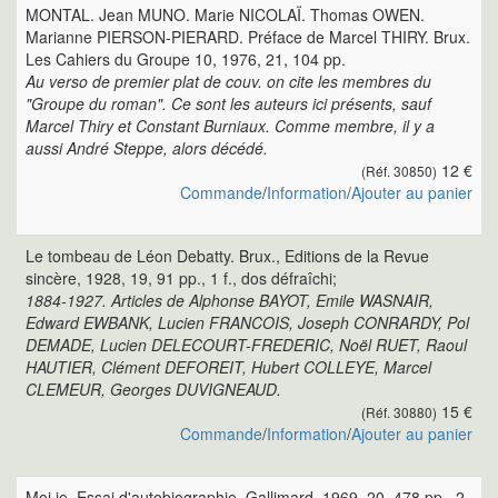
MONTAL. Jean MUNO. Marie NICOLAÏ. Thomas OWEN.
Marianne PIERSON-PIERARD. Préface de Marcel THIRY. Brux.
Les Cahiers du Groupe 10, 1976, 21, 104 pp.
Au verso de premier plat de couv. on cite les membres du
"Groupe du roman". Ce sont les auteurs ici présents, sauf
Marcel Thiry et Constant Burniaux. Comme membre, il y a
aussi André Steppe, alors décédé.
12 €
(Réf. 30850)
Commande
/
Information
/
Ajouter au panier
Le tombeau de Léon Debatty. Brux., Editions de la Revue
sincère, 1928, 19, 91 pp., 1 f., dos défraîchi;
1884-1927. Articles de Alphonse BAYOT, Emile WASNAIR,
Edward EWBANK, Lucien FRANCOIS, Joseph CONRARDY, Pol
DEMADE, Lucien DELECOURT-FREDERIC, Noël RUET, Raoul
HAUTIER, Clément DEFOREIT, Hubert COLLEYE, Marcel
CLEMEUR, Georges DUVIGNEAUD.
15 €
(Réf. 30880)
Commande
/
Information
/
Ajouter au panier
Moi je. Essai d'autobiographie. Gallimard, 1969, 20, 478 pp., 2