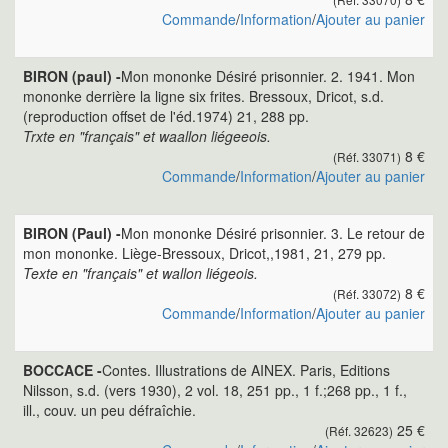
Commande
/
Information
/
Ajouter au panier
BIRON (paul) -
Mon mononke Désiré prisonnier. 2. 1941. Mon
mononke derrière la ligne six frites. Bressoux, Dricot, s.d.
(reproduction offset de l'éd.1974) 21, 288 pp.
Trxte en "français" et waallon liégeeois.
8 €
(Réf. 33071)
Commande
/
Information
/
Ajouter au panier
BIRON (Paul) -
Mon mononke Désiré prisonnier. 3. Le retour de
mon mononke. Liège-Bressoux, Dricot,,1981, 21, 279 pp.
Texte en "français" et wallon liégeois.
8 €
(Réf. 33072)
Commande
/
Information
/
Ajouter au panier
BOCCACE -
Contes. Illustrations de AINEX. Paris, Editions
Nilsson, s.d. (vers 1930), 2 vol. 18, 251 pp., 1 f.;268 pp., 1 f.,
ill., couv. un peu défraîchie.
25 €
(Réf. 32623)