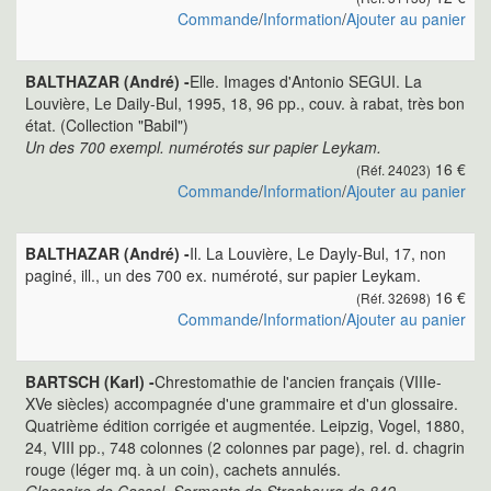
Commande
/
Information
/
Ajouter au panier
BALTHAZAR (André) -
Elle. Images d'Antonio SEGUI. La
Louvière, Le Daily-Bul, 1995, 18, 96 pp., couv. à rabat, très bon
état. (Collection "Babil")
Un des 700 exempl. numérotés sur papier Leykam.
16 €
(Réf. 24023)
Commande
/
Information
/
Ajouter au panier
BALTHAZAR (André) -
Il. La Louvière, Le Dayly-Bul, 17, non
paginé, ill., un des 700 ex. numéroté, sur papier Leykam.
16 €
(Réf. 32698)
Commande
/
Information
/
Ajouter au panier
BARTSCH (Karl) -
Chrestomathie de l'ancien français (VIIIe-
XVe siècles) accompagnée d'une grammaire et d'un glossaire.
Quatrième édition corrigée et augmentée. Leipzig, Vogel, 1880,
24, VIII pp., 748 colonnes (2 colonnes par page), rel. d. chagrin
rouge (léger mq. à un coin), cachets annulés.