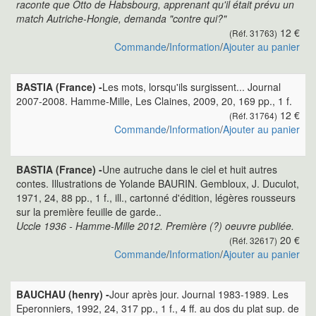
raconte que Otto de Habsbourg, apprenant qu'il était prévu un
match Autriche-Hongie, demanda "contre qui?"
12 €
(Réf. 31763)
Commande
/
Information
/
Ajouter au panier
BASTIA (France) -
Les mots, lorsqu'ils surgissent... Journal
2007-2008. Hamme-Mille, Les Claines, 2009, 20, 169 pp., 1 f.
12 €
(Réf. 31764)
Commande
/
Information
/
Ajouter au panier
BASTIA (France) -
Une autruche dans le ciel et huit autres
contes. Illustrations de Yolande BAURIN. Gembloux, J. Duculot,
1971, 24, 88 pp., 1 f., ill., cartonné d'édition, légères rousseurs
sur la première feuille de garde..
Uccle 1936 - Hamme-Mille 2012. Première (?) oeuvre publiée.
20 €
(Réf. 32617)
Commande
/
Information
/
Ajouter au panier
BAUCHAU (henry) -
Jour après jour. Journal 1983-1989. Les
Eperonniers, 1992, 24, 317 pp., 1 f., 4 ff. au dos du plat sup. de