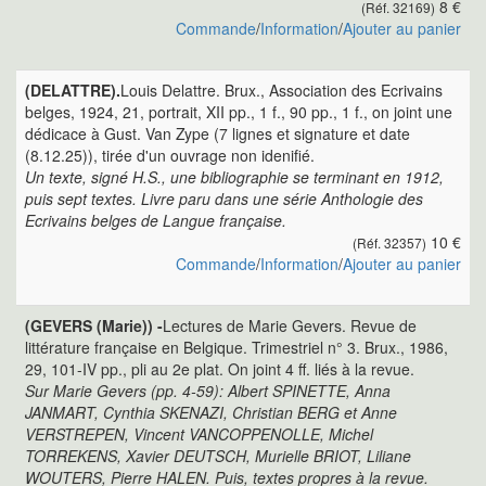
8 €
(Réf. 32169)
Commande
/
Information
/
Ajouter au panier
(DELATTRE).
Louis Delattre. Brux., Association des Ecrivains
belges, 1924, 21, portrait, XII pp., 1 f., 90 pp., 1 f., on joint une
dédicace à Gust. Van Zype (7 lignes et signature et date
(8.12.25)), tirée d'un ouvrage non idenifié.
Un texte, signé H.S., une bibliographie se terminant en 1912,
puis sept textes. Livre paru dans une série Anthologie des
Ecrivains belges de Langue française.
10 €
(Réf. 32357)
Commande
/
Information
/
Ajouter au panier
(GEVERS (Marie)) -
Lectures de Marie Gevers. Revue de
littérature française en Belgique. Trimestriel n° 3. Brux., 1986,
29, 101-IV pp., pli au 2e plat. On joint 4 ff. liés à la revue.
Sur Marie Gevers (pp. 4-59): Albert SPINETTE, Anna
JANMART, Cynthia SKENAZI, Christian BERG et Anne
VERSTREPEN, Vincent VANCOPPENOLLE, Michel
TORREKENS, Xavier DEUTSCH, Murielle BRIOT, Liliane
WOUTERS, Pierre HALEN. Puis, textes propres à la revue.