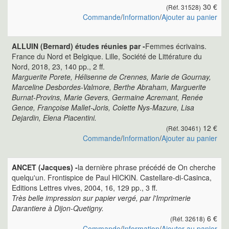
30 €
(Réf. 31528)
Commande
/
Information
/
Ajouter au panier
ALLUIN (Bernard) études réunies par -
Femmes écrivains.
France du Nord et Belgique. Lille, Société de Littérature du
Nord, 2018, 23, 140 pp., 2 ff.
Marguerite Porete, Hélisenne de Crennes, Marie de Gournay,
Marceline Desbordes-Valmore, Berthe Abraham, Marguerite
Burnat-Provins, Marie Gevers, Germaine Acremant, Renée
Gence, Françoise Mallet-Joris, Colette Nys-Mazure, Lisa
Dejardin, Elena Piacentini.
12 €
(Réf. 30461)
Commande
/
Information
/
Ajouter au panier
ANCET (Jacques) -
la dernière phrase précédé de On cherche
quelqu'un. Frontispice de Paul HICKIN. Castellare-di-Casinca,
Editions Lettres vives, 2004, 16, 129 pp., 3 ff.
Très belle impression sur papier vergé, par l'Imprimerie
Darantiere à Dijon-Quetigny.
6 €
(Réf. 32618)
Commande
/
Information
/
Ajouter au panier