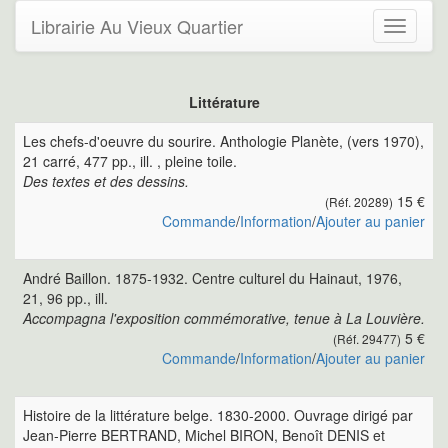
Librairie Au Vieux Quartier
Toggle
navigati
Littérature
Les chefs-d'oeuvre du sourire. Anthologie Planète, (vers 1970),
21 carré, 477 pp., ill. , pleine toile.
Des textes et des dessins.
15 €
(Réf. 20289)
Commande
/
Information
/
Ajouter au panier
André Baillon. 1875-1932. Centre culturel du Hainaut, 1976,
21, 96 pp., ill.
Accompagna l'exposition commémorative, tenue à La Louvière.
5 €
(Réf. 29477)
Commande
/
Information
/
Ajouter au panier
Histoire de la littérature belge. 1830-2000. Ouvrage dirigé par
Jean-Pierre BERTRAND, Michel BIRON, Benoît DENIS et