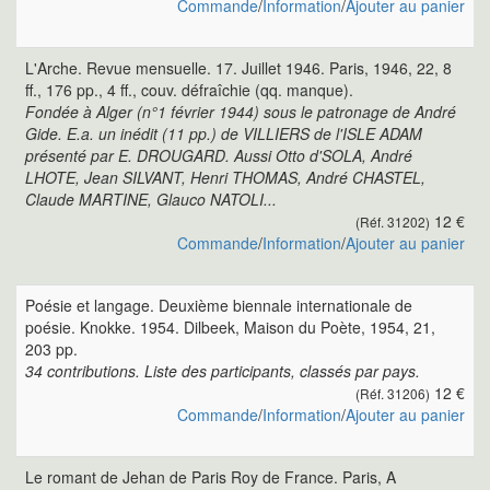
Commande
/
Information
/
Ajouter au panier
L'Arche. Revue mensuelle. 17. Juillet 1946. Paris, 1946, 22, 8
ff., 176 pp., 4 ff., couv. défraîchie (qq. manque).
Fondée à Alger (n°1 février 1944) sous le patronage de André
Gide. E.a. un inédit (11 pp.) de VILLIERS de l'ISLE ADAM
présenté par E. DROUGARD. Aussi Otto d'SOLA, André
LHOTE, Jean SILVANT, Henri THOMAS, André CHASTEL,
Claude MARTINE, Glauco NATOLI...
12 €
(Réf. 31202)
Commande
/
Information
/
Ajouter au panier
Poésie et langage. Deuxième biennale internationale de
poésie. Knokke. 1954. Dilbeek, Maison du Poète, 1954, 21,
203 pp.
34 contributions. Liste des participants, classés par pays.
12 €
(Réf. 31206)
Commande
/
Information
/
Ajouter au panier
Le romant de Jehan de Paris Roy de France. Paris, A