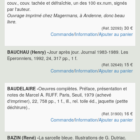
couv., couv. tachée et défraîchie, un des 100 ex.num, signés
par l'auteur.
Ouvrage imprimé chez Magermans, à Andenne, donc beau
livre.
30 €
(Réf. 32093)
Commande
/
Information
/
Ajouter au panier
BAUCHAU (Henry) -
Jour après jour. Journal 1983-1989. Les
Eperonniers, 1992, 24, 317 pp., 1 f.
15 €
(Réf. 32649)
Commande
/
Information
/
Ajouter au panier
BAUDELAIRE -
Oeuvres complètes. Préface, présentation et
notes de Marcel A. RUFF. Paris, Seuil, 1979 (achevé
d'imprimer), 22, 758 pp., 1 f., ill., rel. toile éd., jaquette (petite
déchirure)..
16 €
(Réf. 31900)
Commande
/
Information
/
Ajouter au panier
BAZIN (René) -
La sarcelle bleue. Illustrations de G. Dutriac.