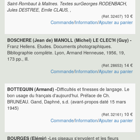
Saint-Rombaut à Malines. Textes surGeorges RODENBACH,
Jules DESTREE, Emile CLAUS, ,
10 €
(Réf. 32407)
Commande
/
Information
/
Ajouter au panier
BOSCHERE (Jean de) MANOLL (Michel) LE CLEC'H (Guy) -
Franz Hellens. Etudes. Documents photographiques.
Bibliographie complète. Lyon, Armand Henneuse, 1956, 19,
173 pp., ill.
14 €
(Réf. 28653)
Commande
/
Information
/
Ajouter au panier
BOTTEQUIN (Armand) -
Difficultés et finesses de langage. Le
bon usage du français d'aujourd'hui. Préface de Ch.
BRUNEAU. Gand, Daphné, s.d. (avant-propos daté 15 mars
1945)
10 €
(Réf. 32161)
Commande
/
Information
/
Ajouter au panier
BOURGES (Elémir) -
Les oiseaux s'envolent et les fleurs