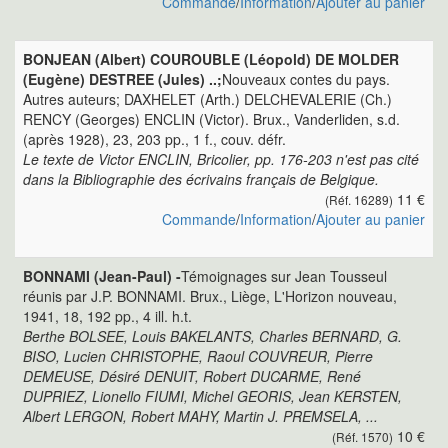
Commande
/
Information
/
Ajouter au panier
BONJEAN (Albert) COUROUBLE (Léopold) DE MOLDER
(Eugène) DESTREE (Jules) ..;
Nouveaux contes du pays.
Autres auteurs; DAXHELET (Arth.) DELCHEVALERIE (Ch.)
RENCY (Georges) ENCLIN (Victor). Brux., Vanderliden, s.d.
(après 1928), 23, 203 pp., 1 f., couv. défr.
Le texte de Victor ENCLIN, Bricolier, pp. 176-203 n'est pas cité
dans la Bibliographie des écrivains français de Belgique.
11 €
(Réf. 16289)
Commande
/
Information
/
Ajouter au panier
BONNAMI (Jean-Paul) -
Témoignages sur Jean Tousseul
réunis par J.P. BONNAMI. Brux., Liège, L'Horizon nouveau,
1941, 18, 192 pp., 4 ill. h.t.
Berthe BOLSEE, Louis BAKELANTS, Charles BERNARD, G.
BISO, Lucien CHRISTOPHE, Raoul COUVREUR, Pierre
DEMEUSE, Désiré DENUIT, Robert DUCARME, René
DUPRIEZ, Lionello FIUMI, Michel GEORIS, Jean KERSTEN,
Albert LERGON, Robert MAHY, Martin J. PREMSELA, ...
10 €
(Réf. 1570)