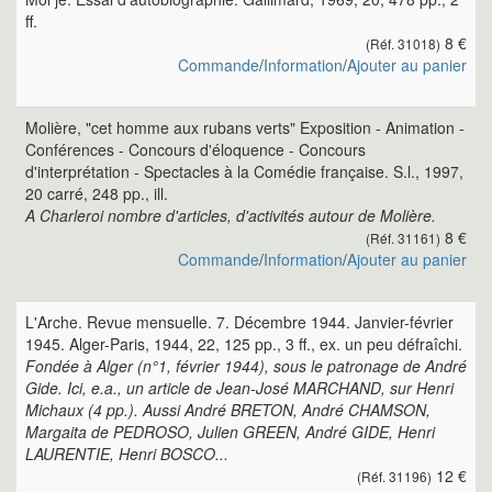
ff.
8 €
(Réf. 31018)
Commande
/
Information
/
Ajouter au panier
Molière, "cet homme aux rubans verts" Exposition - Animation -
Conférences - Concours d'éloquence - Concours
d'interprétation - Spectacles à la Comédie française. S.l., 1997,
20 carré, 248 pp., ill.
A Charleroi nombre d'articles, d'activités autour de Molière.
8 €
(Réf. 31161)
Commande
/
Information
/
Ajouter au panier
L'Arche. Revue mensuelle. 7. Décembre 1944. Janvier-février
1945. Alger-Paris, 1944, 22, 125 pp., 3 ff., ex. un peu défraîchi.
Fondée à Alger (n°1, février 1944), sous le patronage de André
Gide. Ici, e.a., un article de Jean-José MARCHAND, sur Henri
Michaux (4 pp.). Aussi André BRETON, André CHAMSON,
Margaita de PEDROSO, Julien GREEN, André GIDE, Henri
LAURENTIE, Henri BOSCO...
12 €
(Réf. 31196)