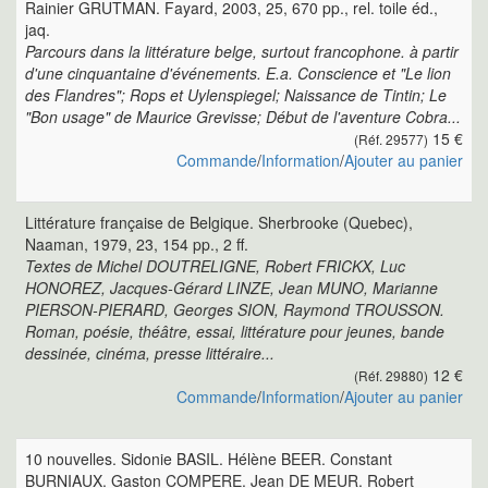
Rainier GRUTMAN. Fayard, 2003, 25, 670 pp., rel. toile éd.,
jaq.
Parcours dans la littérature belge, surtout francophone. à partir
d'une cinquantaine d'événements. E.a. Conscience et "Le lion
des Flandres"; Rops et Uylenspiegel; Naissance de Tintin; Le
"Bon usage" de Maurice Grevisse; Début de l'aventure Cobra...
15 €
(Réf. 29577)
Commande
/
Information
/
Ajouter au panier
Littérature française de Belgique. Sherbrooke (Quebec),
Naaman, 1979, 23, 154 pp., 2 ff.
Textes de Michel DOUTRELIGNE, Robert FRICKX, Luc
HONOREZ, Jacques-Gérard LINZE, Jean MUNO, Marianne
PIERSON-PIERARD, Georges SION, Raymond TROUSSON.
Roman, poésie, théâtre, essai, littérature pour jeunes, bande
dessinée, cinéma, presse littéraire...
12 €
(Réf. 29880)
Commande
/
Information
/
Ajouter au panier
10 nouvelles. Sidonie BASIL. Hélène BEER. Constant
BURNIAUX. Gaston COMPERE. Jean DE MEUR. Robert