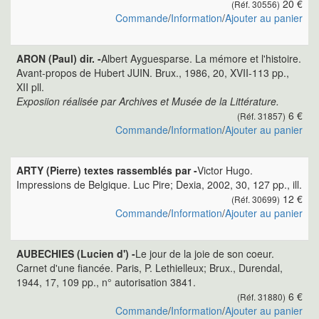
20 €
(Réf. 30556)
Commande
/
Information
/
Ajouter au panier
ARON (Paul) dir. -
Albert Ayguesparse. La mémore et l'histoire.
Avant-propos de Hubert JUIN. Brux., 1986, 20, XVII-113 pp.,
XII pll.
Exposiion réalisée par Archives et Musée de la Littérature.
6 €
(Réf. 31857)
Commande
/
Information
/
Ajouter au panier
ARTY (Pierre) textes rassemblés par -
Victor Hugo.
Impressions de Belgique. Luc Pire; Dexia, 2002, 30, 127 pp., ill.
12 €
(Réf. 30699)
Commande
/
Information
/
Ajouter au panier
AUBECHIES (Lucien d') -
Le jour de la joie de son coeur.
Carnet d'une fiancée. Paris, P. Lethielleux; Brux., Durendal,
1944, 17, 109 pp., n° autorisation 3841.
6 €
(Réf. 31880)
Commande
/
Information
/
Ajouter au panier