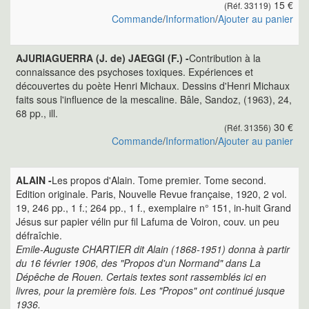
15 €
(Réf. 33119)
Commande
/
Information
/
Ajouter au panier
AJURIAGUERRA (J. de) JAEGGI (F.) -
Contribution à la
connaissance des psychoses toxiques. Expériences et
découvertes du poète Henri Michaux. Dessins d'Henri Michaux
faits sous l'influence de la mescaline. Bâle, Sandoz, (1963), 24,
68 pp., ill.
30 €
(Réf. 31356)
Commande
/
Information
/
Ajouter au panier
ALAIN -
Les propos d'Alain. Tome premier. Tome second.
Edition originale. Paris, Nouvelle Revue française, 1920, 2 vol.
19, 246 pp., 1 f.; 264 pp., 1 f., exemplaire n° 151, in-huit Grand
Jésus sur papier vélin pur fil Lafuma de Voiron, couv. un peu
défraîchie.
Emile-Auguste CHARTIER dit Alain (1868-1951) donna à partir
du 16 février 1906, des "Propos d'un Normand" dans La
Dépêche de Rouen. Certais textes sont rassemblés ici en
livres, pour la première fois. Les "Propos" ont continué jusque
1936.