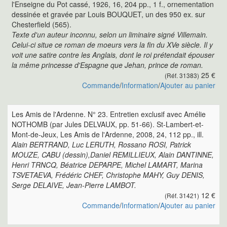
l'Enseigne du Pot cassé, 1926, 16, 204 pp., 1 f., ornementation
dessinée et gravée par Louis BOUQUET, un des 950 ex. sur
Chesterfield (565).
Texte d'un auteur inconnu, selon un liminaire signé Villemain.
Celui-ci situe ce roman de moeurs vers la fin du XVe siècle. Il y
voit une satire contre les Anglais, dont le roi prétendait épouser
la même princesse d'Espagne que Jehan, prince de roman.
25 €
(Réf. 31383)
Commande
/
Information
/
Ajouter au panier
Les Amis de l'Ardenne. N° 23. Entretien exclusif avec Amélie
NOTHOMB (par Jules DELVAUX, pp. 51-66). St-Lambert-et-
Mont-de-Jeux, Les Amis de l'Ardenne, 2008, 24, 112 pp., ill.
Alain BERTRAND, Luc LERUTH, Rossano ROSI, Patrick
MOUZE, CABU (dessin),Daniel REMILLIEUX, Alain DANTINNE,
Henri TRNCQ, Béatrice DEPARPE, Michel LAMART, Marina
TSVETAEVA, Frédéric CHEF, Christophe MAHY, Guy DENIS,
Serge DELAIVE, Jean-Pierre LAMBOT.
12 €
(Réf. 31421)
Commande
/
Information
/
Ajouter au panier