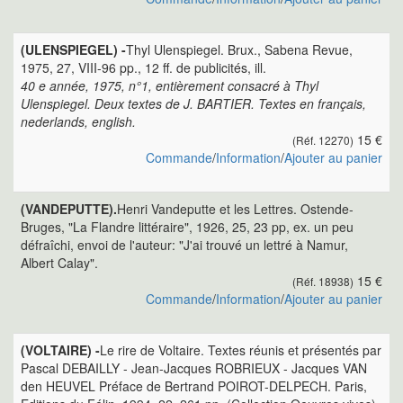
(ULENSPIEGEL) -
Thyl Ulenspiegel. Brux., Sabena Revue,
1975, 27, VIII-96 pp., 12 ff. de publicités, ill.
40 e année, 1975, n°1, entièrement consacré à Thyl
Ulenspiegel. Deux textes de J. BARTIER. Textes en français,
nederlands, english.
15 €
(Réf. 12270)
Commande
/
Information
/
Ajouter au panier
(VANDEPUTTE).
Henri Vandeputte et les Lettres. Ostende-
Bruges, "La Flandre littéraire", 1926, 25, 23 pp, ex. un peu
défraîchi, envoi de l'auteur: "J'ai trouvé un lettré à Namur,
Albert Calay".
15 €
(Réf. 18938)
Commande
/
Information
/
Ajouter au panier
(VOLTAIRE) -
Le rire de Voltaire. Textes réunis et présentés par
Pascal DEBAILLY - Jean-Jacques ROBRIEUX - Jacques VAN
den HEUVEL Préface de Bertrand POIROT-DELPECH. Paris,