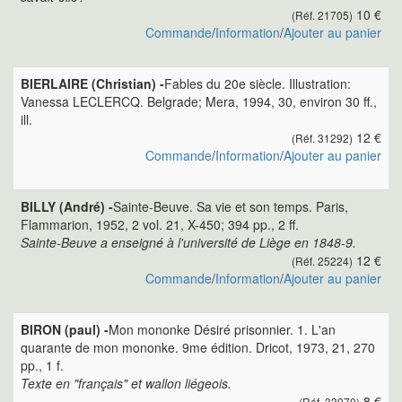
10 €
(Réf. 21705)
Commande
/
Information
/
Ajouter au panier
BIERLAIRE (Christian) -
Fables du 20e siècle. Illustration:
Vanessa LECLERCQ. Belgrade; Mera, 1994, 30, environ 30 ff.,
ill.
12 €
(Réf. 31292)
Commande
/
Information
/
Ajouter au panier
BILLY (André) -
Sainte-Beuve. Sa vie et son temps. Paris,
Flammarion, 1952, 2 vol. 21, X-450; 394 pp., 2 ff.
Sainte-Beuve a enseigné à l'université de Liège en 1848-9.
12 €
(Réf. 25224)
Commande
/
Information
/
Ajouter au panier
BIRON (paul) -
Mon mononke Désiré prisonnier. 1. L'an
quarante de mon mononke. 9me édition. Dricot, 1973, 21, 270
pp., 1 f.
Texte en "français" et wallon liégeois.
8 €
(Réf. 33070)