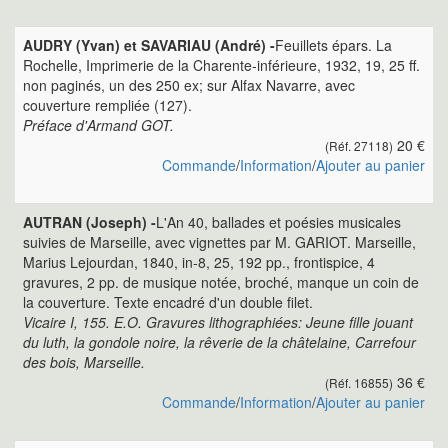
AUDRY (Yvan) et SAVARIAU (André) -
Feuillets épars. La
Rochelle, Imprimerie de la Charente-inférieure, 1932, 19, 25 ff.
non paginés, un des 250 ex; sur Alfax Navarre, avec
couverture rempliée (127).
Préface d'Armand GOT.
20 €
(Réf. 27118)
Commande
/
Information
/
Ajouter au panier
AUTRAN (Joseph) -
L'An 40, ballades et poésies musicales
suivies de Marseille, avec vignettes par M. GARIOT. Marseille,
Marius Lejourdan, 1840, in-8, 25, 192 pp., frontispice, 4
gravures, 2 pp. de musique notée, broché, manque un coin de
la couverture. Texte encadré d'un double filet.
Vicaire I, 155. E.O. Gravures lithographiées: Jeune fille jouant
du luth, la gondole noire, la rêverie de la châtelaine, Carrefour
des bois, Marseille.
36 €
(Réf. 16855)
Commande
/
Information
/
Ajouter au panier