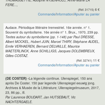
THOMASSETTIE, Adolphe NYSENHOLC, Anne-Marie LA
FERE...,
6 €
(Réf. 31715)
Commande
/
Information
/
Ajouter au panier
Audace. Périodique littéraire tremestriel. 16e année. n° 1.
Souvenir du symbolisme. 16e année n° 1. Brux., 1970, 239 pp.
Textes autour du symbolisme (pp. 1-148) par Paul DRESSE,
Albert MOCKEL, Hubert JUIN, Marcel THIRY, Stéphane AUDEL,
Emile VERHAEREN, Bernard DELVAILLE, Maurice
MAETERLINCK, Anne SCHILLIGS, Jacques DOLEMBREUX,
Gilles COSTAZ.
11 €
(Réf. 32741)
Commande
/
Information
/
Ajouter au panier
(DE COSTER) -
La légende continue. Ulenspiegel, 150 ans
après De Coster. 150 jaar legende Uilenspiegel eeuwig jong.
Archives & Musée de la Littérature; Uilenspiegelmuseum, 2017,
23, 86 pp., ill.
Par Laurence BOUDART, Jan HUTSEBAUT, Vic
NACHTERGAELE.