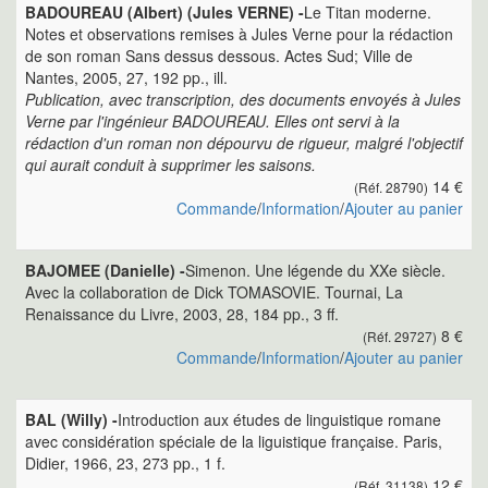
BADOUREAU (Albert) (Jules VERNE) -
Le Titan moderne.
Notes et observations remises à Jules Verne pour la rédaction
de son roman Sans dessus dessous. Actes Sud; Ville de
Nantes, 2005, 27, 192 pp., ill.
Publication, avec transcription, des documents envoyés à Jules
Verne par l'ingénieur BADOUREAU. Elles ont servi à la
rédaction d'un roman non dépourvu de rigueur, malgré l'objectif
qui aurait conduit à supprimer les saisons.
14 €
(Réf. 28790)
Commande
/
Information
/
Ajouter au panier
BAJOMEE (Danielle) -
Simenon. Une légende du XXe siècle.
Avec la collaboration de Dick TOMASOVIE. Tournai, La
Renaissance du Livre, 2003, 28, 184 pp., 3 ff.
8 €
(Réf. 29727)
Commande
/
Information
/
Ajouter au panier
BAL (Willy) -
Introduction aux études de linguistique romane
avec considération spéciale de la liguistique française. Paris,
Didier, 1966, 23, 273 pp., 1 f.
12 €
(Réf. 31138)