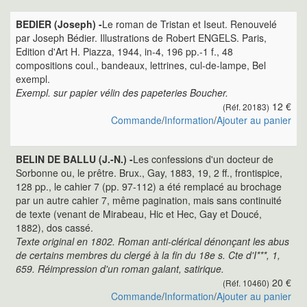
BEDIER (Joseph) -
Le roman de Tristan et Iseut. Renouvelé
par Joseph Bédier. Illustrations de Robert ENGELS. Paris,
Edition d'Art H. Piazza, 1944, in-4, 196 pp.-1 f., 48
compositions coul., bandeaux, lettrines, cul-de-lampe, Bel
exempl.
Exempl. sur papier vélin des papeteries Boucher.
12 €
(Réf. 20183)
Commande
/
Information
/
Ajouter au panier
BELIN DE BALLU (J.-N.) -
Les confessions d'un docteur de
Sorbonne ou, le prêtre. Brux., Gay, 1883, 19, 2 ff., frontispice,
128 pp., le cahier 7 (pp. 97-112) a été remplacé au brochage
par un autre cahier 7, même pagination, mais sans continuité
de texte (venant de Mirabeau, Hic et Hec, Gay et Doucé,
1882), dos cassé.
Texte original en 1802. Roman anti-clérical dénonçant les abus
de certains membres du clergé à la fin du 18e s. Cte d'I***, 1,
659. Réimpression d'un roman galant, satirique.
20 €
(Réf. 10460)
Commande
/
Information
/
Ajouter au panier