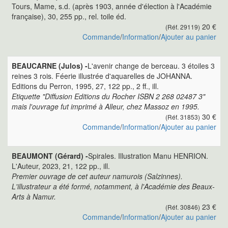
Tours, Mame, s.d. (après 1903, année d'élection à l'Académie
française), 30, 255 pp., rel. toile éd.
20 €
(Réf. 29119)
Commande
/
Information
/
Ajouter au panier
BEAUCARNE (Julos) -
L'avenir change de berceau. 3 étoiles 3
reines 3 rois. Féerie illustrée d'aquarelles de JOHANNA.
Editions du Perron, 1995, 27, 122 pp., 2 ff., ill.
Etiquette "Diffusion Editions du Rocher ISBN 2 268 02487 3"
mais l'ouvrage fut imprimé à Alleur, chez Massoz en 1995.
30 €
(Réf. 31853)
Commande
/
Information
/
Ajouter au panier
BEAUMONT (Gérard) -
Spirales. Illustration Manu HENRION.
L'Auteur, 2023, 21, 122 pp., ill.
Premier ouvrage de cet auteur namurois (Salzinnes).
L'illustrateur a été formé, notamment, à l'Académie des Beaux-
Arts à Namur.
23 €
(Réf. 30846)
Commande
/
Information
/
Ajouter au panier