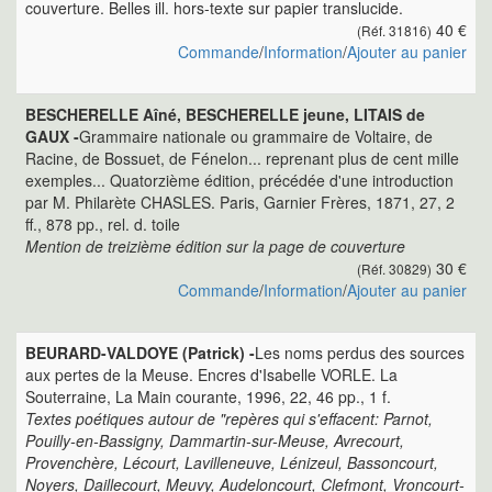
couverture. Belles ill. hors-texte sur papier translucide.
40 €
(Réf. 31816)
Commande
/
Information
/
Ajouter au panier
BESCHERELLE Aîné, BESCHERELLE jeune, LITAIS de
GAUX -
Grammaire nationale ou grammaire de Voltaire, de
Racine, de Bossuet, de Fénelon... reprenant plus de cent mille
exemples... Quatorzième édition, précédée d'une introduction
par M. Philarète CHASLES. Paris, Garnier Frères, 1871, 27, 2
ff., 878 pp., rel. d. toile
Mention de treizième édition sur la page de couverture
30 €
(Réf. 30829)
Commande
/
Information
/
Ajouter au panier
BEURARD-VALDOYE (Patrick) -
Les noms perdus des sources
aux pertes de la Meuse. Encres d'Isabelle VORLE. La
Souterraine, La Main courante, 1996, 22, 46 pp., 1 f.
Textes poétiques autour de "repères qui s'effacent: Parnot,
Pouilly-en-Bassigny, Dammartin-sur-Meuse, Avrecourt,
Provenchère, Lécourt, Lavilleneuve, Lénizeul, Bassoncourt,
Noyers, Daillecourt, Meuvy, Audeloncourt, Clefmont, Vroncourt-