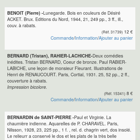
BENOIT (Pierre) -
Lunegarde. Bois en couleurs de Désiré
ACKET. Brux. Editions du Nord, 1944, 21, 249 pp., 3 ff., ill.,
couv. à rabats.
12 €
(Réf. 31739)
Commande
/
Information
/
Ajouter au panier
BERNARD (Tristan), RAHIER-LACHICHE-
Deux comédies
inédites. Tristan BERNARD, Coeur de bronze. Paul RABIER-
LABICHE, une leçon de monsieur Fleurant. Illustrations de
Henri de RENAUCOURT. Paris, Cortial, 1931. 25, 52 pp., 2 ff.,
couverture à rabats.
Impression bicolore.
8 €
(Réf. 15341)
Commande
/
Information
/
Ajouter au panier
BERNARDIN de SAINT-PIERRE -
Paul et Virginie. La
chaumière indienne. Aquarelles de P. CHARAVEL. Paris,
Nilsson, 1928, 23, 225 pp., 1 f. , rel. d. chagrin vert, dos insolé.
Le relieurr a conservé le dos et les plats de la très belle