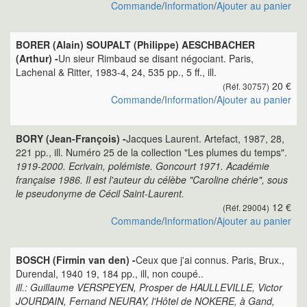
Commande
/
Information
/
Ajouter au panier
BORER (Alain) SOUPALT (Philippe) AESCHBACHER
(Arthur) -
Un sieur Rimbaud se disant négociant. Paris,
Lachenal & Ritter, 1983-4, 24, 535 pp., 5 ff., ill.
20 €
(Réf. 30757)
Commande
/
Information
/
Ajouter au panier
BORY (Jean-François) -
Jacques Laurent. Artefact, 1987, 28,
221 pp., ill. Numéro 25 de la collection "Les plumes du temps".
1919-2000. Ecrivain, polémiste. Goncourt 1971. Académie
française 1986. Il est l'auteur du célèbe "Caroline chérie", sous
le pseudonyme de Cécil Saint-Laurent.
12 €
(Réf. 29004)
Commande
/
Information
/
Ajouter au panier
BOSCH (Firmin van den) -
Ceux que j'ai connus. Paris, Brux.,
Durendal, 1940 19, 184 pp., ill, non coupé..
ill.: Guillaume VERSPEYEN, Prosper de HAULLEVILLE, Victor
JOURDAIN, Fernand NEURAY, l'Hôtel de NOKERE, à Gand,