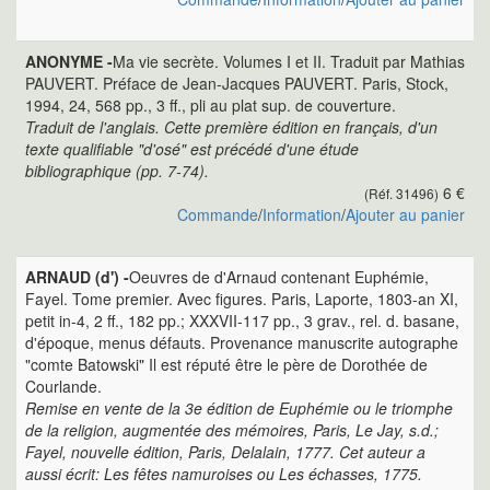
ANONYME -
Ma vie secrète. Volumes I et II. Traduit par Mathias
PAUVERT. Préface de Jean-Jacques PAUVERT. Paris, Stock,
1994, 24, 568 pp., 3 ff., pli au plat sup. de couverture.
Traduit de l'anglais. Cette première édition en français, d'un
texte qualifiable "d'osé" est précédé d'une étude
bibliographique (pp. 7-74).
6 €
(Réf. 31496)
Commande
/
Information
/
Ajouter au panier
ARNAUD (d') -
Oeuvres de d'Arnaud contenant Euphémie,
Fayel. Tome premier. Avec figures. Paris, Laporte, 1803-an XI,
petit in-4, 2 ff., 182 pp.; XXXVII-117 pp., 3 grav., rel. d. basane,
d'époque, menus défauts. Provenance manuscrite autographe
"comte Batowski" Il est réputé être le père de Dorothée de
Courlande.
Remise en vente de la 3e édition de Euphémie ou le triomphe
de la religion, augmentée des mémoires, Paris, Le Jay, s.d.;
Fayel, nouvelle édition, Paris, Delalain, 1777. Cet auteur a
aussi écrit: Les fêtes namuroises ou Les échasses, 1775.