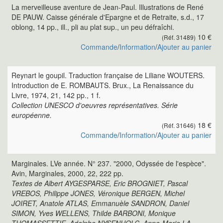
La merveilleuse aventure de Jean-Paul. Illustrations de René
DE PAUW. Caisse générale d'Epargne et de Retraite, s.d., 17
oblong, 14 pp., ill., pli au plat sup., un peu défraîchi.
10 €
(Réf. 31489)
Commande
/
Information
/
Ajouter au panier
Reynart le goupil. Traduction française de Liliane WOUTERS.
Introduction de E. ROMBAUTS. Brux., La Renaissance du
Livre, 1974, 21, 142 pp., 1 f.
Collection UNESCO d'oeuvres représentatives. Série
européenne.
18 €
(Réf. 31646)
Commande
/
Information
/
Ajouter au panier
Marginales. LVe année. N° 237. "2000, Odyssée de l'espèce".
Avin, Marginales, 2000, 22, 222 pp.
Textes de Albert AYGESPARSE, Eric BROGNIET, Pascal
VREBOS, Philippe JONES, Véronique BERGEN, Michel
JOIRET, Anatole ATLAS, Emmanuèle SANDRON, Daniel
SIMON, Yves WELLENS, Thilde BARBONI, Monique