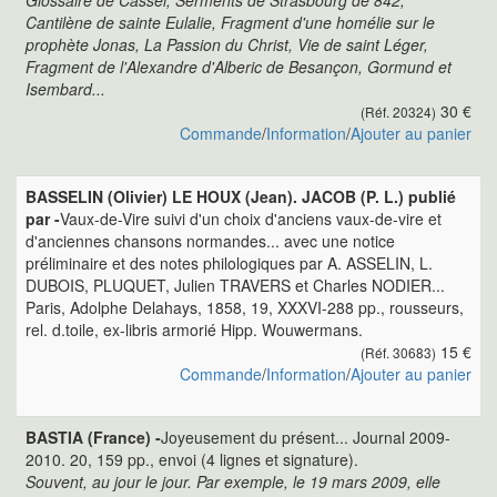
Glossaire de Cassel, Serments de Strasbourg de 842,
Cantilène de sainte Eulalie, Fragment d'une homélie sur le
prophète Jonas, La Passion du Christ, Vie de saint Léger,
Fragment de l'Alexandre d'Alberic de Besançon, Gormund et
Isembard...
30 €
(Réf. 20324)
Commande
/
Information
/
Ajouter au panier
BASSELIN (Olivier) LE HOUX (Jean). JACOB (P. L.) publié
par -
Vaux-de-Vire suivi d'un choix d'anciens vaux-de-vire et
d'anciennes chansons normandes... avec une notice
préliminaire et des notes philologiques par A. ASSELIN, L.
DUBOIS, PLUQUET, Julien TRAVERS et Charles NODIER...
Paris, Adolphe Delahays, 1858, 19, XXXVI-288 pp., rousseurs,
rel. d.toile, ex-libris armorié Hipp. Wouwermans.
15 €
(Réf. 30683)
Commande
/
Information
/
Ajouter au panier
BASTIA (France) -
Joyeusement du présent... Journal 2009-
2010. 20, 159 pp., envoi (4 lignes et signature).
Souvent, au jour le jour. Par exemple, le 19 mars 2009, elle