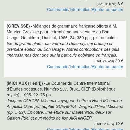
6 €
(Réf. 31076)
Commande
/
Information
/
Ajouter au panier
(GREVISSE) -
Mélanges de grammaire française offerts à M.
Maurice Grevisse pour le trentième anniversaire du Bon
Usage. Gembloux, Duculot, 1966, 24, 380 pp., pleine rexine.
Vie du grammairien, par Fernand Desonay, qui préfaça la
première édition du Bon Usage. Autres contributions des plus
intéressantes dont une sur la particule nobiliaire en français.
30 €
(Réf. 24629)
Commande
/
Information
/
Ajouter au panier
(MICHAUX (Henri)) -
Le Courrier du Centre international
d'Etudes poétiques. Numéro 207. Brux., CIEP (Bibliothèque
royale), 1995, 22, 75 pp.
Jacques CARION, Michaux voyageur; Lettre d'Henri Michaux à
Angélica Ocampo; Sophie GUERMES, Vertgea d'Henri Michaux
(pp. 5-29). En outre, une étude sur Maeterlinck, deux sur
Gaston Puel et huit inédits de Ilse AICHINGER.
12 €
(Réf. 31475)
Commande
/
Information
/
Ajouter au panier